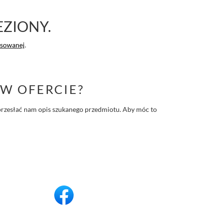
EZIONY.
nsowanej
.
W OFERCIE?
 i przesłać nam opis szukanego przedmiotu. Aby móc to