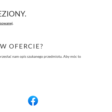
EZIONY.
nsowanej
.
W OFERCIE?
 i przesłać nam opis szukanego przedmiotu. Aby móc to