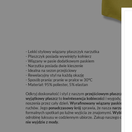
- Lekki stylowy wiązany płaszczyk narzutka
- Płaszczyk posiada wywinięty kołnierz
- Wiązany w pasie dodatkowym paskiem
- Narzutka posiada dwie kieszenie
- Idealna na sezon przejściowy
- Rewelacyjny styl na każdą okazję
-
Sposób prania: pranie w pralce w 30°C
- Materiał: 95%
poliester
, 5%
elastan
Odkryj doskonałość i styl z naszym
przejściowym płaszczem 
wyjątkowy płaszcz
to
kwintesencja kobiecości
i wygody,
wykon
noszenia przez cały dzień.
Wyrafinowany wiązany paskiem des
ruchów. Jego
ponadczasowy krój
sprawia, że nasza
narzutka d
formalnych spotkań po luźne wyjścia ze znajomymi.
Wybierz ja
odrobinę luksusu w codziennym ubiorze. Zakup naszego damski
nie wyjdzie z mody
.