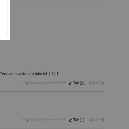
nie
ena adekwatna do jakości. | 1 | 1
Czy opinia była pomocna?
Tak
0
Nie
0
Czy opinia była pomocna?
Tak
1
Nie
0