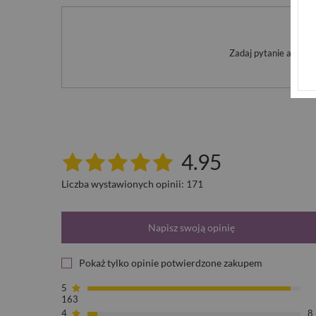
Po
Zadaj pytanie a my o
4.95
Liczba wystawionych opinii: 171
Napisz swoją opinię
Pokaż tylko opinie potwierdzone zakupem
5
163
4
8