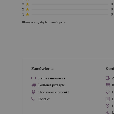
3
0
2
0
1
0
Kliknij ocenę aby filtrować opinie
Zamówienia
Kon
Status zamówienia
Z
Śledzenie przesyłki
K
Chcę zwrócić produkt
L
Kontakt
L
H
M