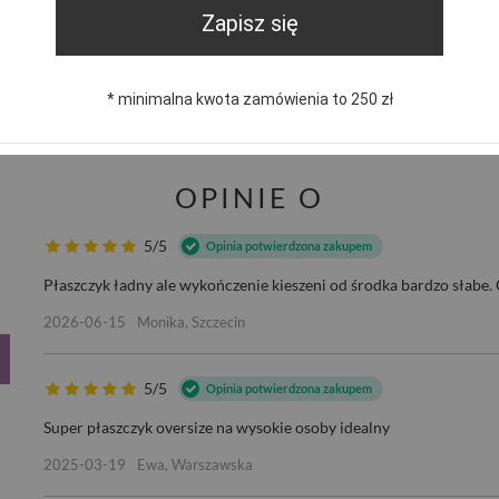
Zapisz się
trzebujesz pomocy? Masz pytania?
Zadaj pyta
dpowiemy niezwłocznie, najciekawsze pytania i odpowiedzi
* minimalna kwota zamówienia to 250 zł
publikując dla innych.
OPINIE O
5/5
Opinia potwierdzona zakupem
Płaszczyk ładny ale wykończenie kieszeni od środka bardzo słabe. C
2026-06-15
Monika, Szczecin
5/5
Opinia potwierdzona zakupem
Super płaszczyk oversize na wysokie osoby idealny
2025-03-19
Ewa, Warszawska