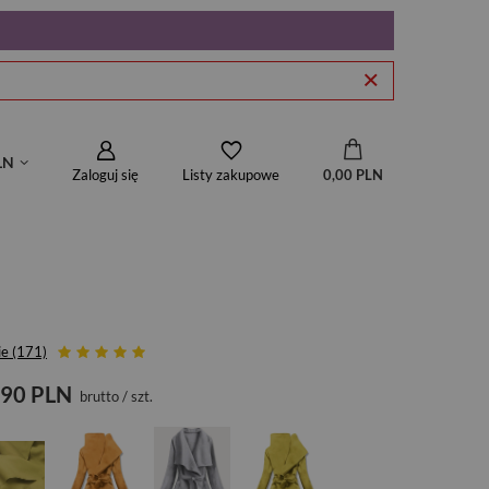
LN
Zaloguj się
0,00 PLN
Listy zakupowe
ie (171)
,90 PLN
brutto
/
szt.