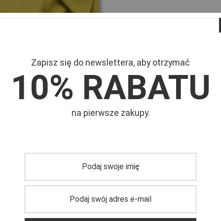
Zapisz się do newslettera, aby otrzymać
10% RABATU
Mar
Symb
na pierwsze zakupy.
damskim
, który łączy w sobie
elegancję i funkcjonalność
. Ten
any z materiałów miłych w dotyku
, co zapewnia komfort
ign
podkreśla sylwetkę, a zarazem zapewnia swobodę
amska
jest idealnym wyborem na różnorodne okoliczności – od
kość
, która przemawia sama za siebie, i pozwól sobie na
ego płaszcza to inwestycja w Twoją garderobę,
która nigdy