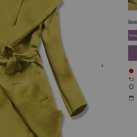
Spra
Uni