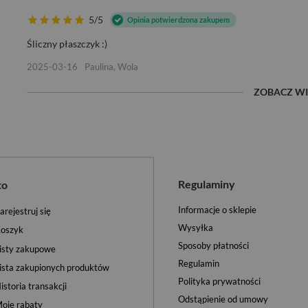
5/5
Opinia potwierdzona zakupem
Śliczny płaszczyk :)
2025-03-16
Paulina, Wola
ZOBACZ WI
Regulaminy
to
Informacje o sklepie
arejestruj się
Wysyłka
oszyk
Sposoby płatności
isty zakupowe
Regulamin
ista zakupionych produktów
Polityka prywatności
istoria transakcji
Odstąpienie od umowy
oje rabaty