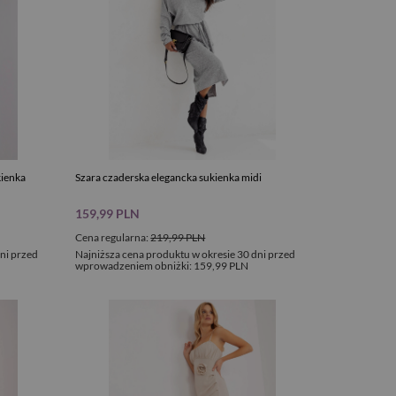
ienka
Szara czaderska elegancka sukienka midi
159,99 PLN
Cena regularna:
219,99 PLN
ni przed
Najniższa cena produktu w okresie 30 dni przed
wprowadzeniem obniżki:
159,99 PLN