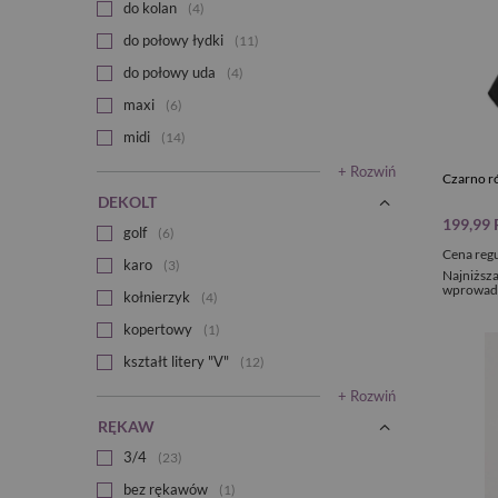
do kolan
4
do połowy łydki
11
do połowy uda
4
maxi
6
midi
14
+ Rozwiń
Czarno r
DEKOLT
199,99
golf
6
Cena reg
karo
3
Najniższa
wprowadz
kołnierzyk
4
kopertowy
1
kształt litery "V"
12
+ Rozwiń
RĘKAW
3/4
23
bez rękawów
1