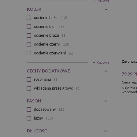
+ Rozwiń
KOLOR
odcienie beżu
12
odcienie bieli
6
odcienie brązu
1
odcienie czerni
14
odcienie czerwieni
6
Zielona s
+ Rozwiń
CECHY DODATKOWE
79,99 
rozpinana
3
Cena reg
wkładana przez głowę
Najniższa
6
wprowadz
FASON
dopasowany
22
luźny
53
DŁUGOŚĆ