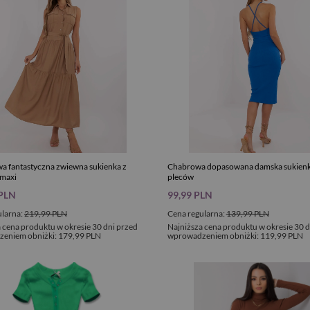
a fantastyczna zwiewna sukienka z
Chabrowa dopasowana damska sukienk
 maxi
pleców
 PLN
99,99 PLN
ularna:
219,99 PLN
Cena regularna:
139,99 PLN
 cena produktu w okresie 30 dni przed
Najniższa cena produktu w okresie 30 d
eniem obniżki:
179,99 PLN
wprowadzeniem obniżki:
119,99 PLN