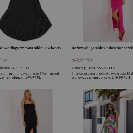
óżowa długa zwiewna sukienka w kwiaty
Różowa długa sukienka damska z rozci
 PLN
149,99 PLN
ularna:
249,99 PLN
Cena regularna:
199,99 PLN
 cena produktu w okresie 30 dni przed
Najniższa cena produktu w okresie 30 d
eniem obniżki:
199,99 PLN
wprowadzeniem obniżki:
149,99 PLN