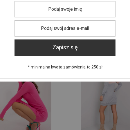
ekka stylowa sukienka damska z paskiem
Zielona lekka stylowa sukienka damska 
PLN
99,99 PLN
ularna:
159,99 PLN
Cena regularna:
159,99 PLN
Zapisz się
 cena produktu w okresie 30 dni przed
Najniższa cena produktu w okresie 30 d
eniem obniżki:
99,99 PLN
wprowadzeniem obniżki:
99,99 PLN
* minimalna kwota zamówienia to 250 zł