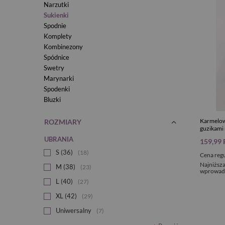
Narzutki
Sukienki
Spodnie
Komplety
Kombinezony
Spódnice
Swetry
Marynarki
Spodenki
Bluzki
Karmelow
ROZMIARY
guzikami
UBRANIA
159,99
S (36)
18
Cena reg
Najniższa
M (38)
23
wprowadz
L (40)
27
XL (42)
29
Uniwersalny
7