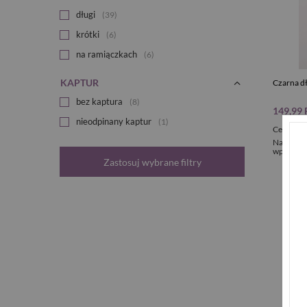
długi
39
krótki
6
na ramiączkach
6
KAPTUR
Czarna d
bez kaptura
8
149,99
nieodpinany kaptur
1
Cena reg
Najniższa
wprowadz
Zastosuj wybrane filtry