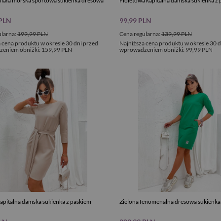
iała morska sportowa sukienka dresowa
Fioletowa kapitalna damska sukienka z
 PLN
99,99 PLN
ularna:
199,99 PLN
Cena regularna:
139,99 PLN
 cena produktu w okresie 30 dni przed
Najniższa cena produktu w okresie 30 d
eniem obniżki:
159,99 PLN
wprowadzeniem obniżki:
99,99 PLN
apitalna damska sukienka z paskiem
Zielona fenomenalna dresowa sukienk