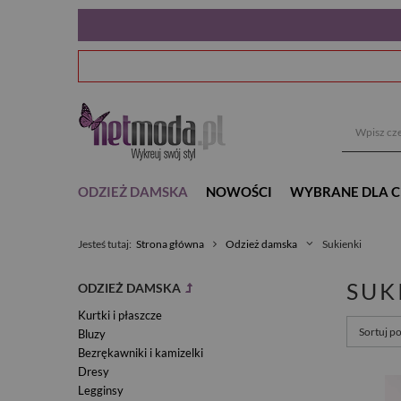
ODZIEŻ DAMSKA
NOWOŚCI
WYBRANE DLA C
Jesteś tutaj:
Strona główna
Odzież damska
Sukienki
SUK
ODZIEŻ DAMSKA
Kurtki i płaszcze
Sortuj p
Bluzy
Bezrękawniki i kamizelki
Dresy
Legginsy