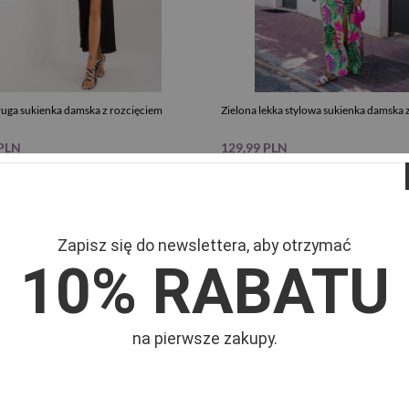
ługa sukienka damska z rozcięciem
Zielona lekka stylowa sukienka damska 
 PLN
129,99 PLN
ularna:
199,99 PLN
Cena regularna:
189,99 PLN
 cena produktu w okresie 30 dni przed
Najniższa cena produktu w okresie 30 d
eniem obniżki:
149,99 PLN
wprowadzeniem obniżki:
129,99 PLN
Zapisz się do newslettera, aby otrzymać
10% RABATU
na pierwsze zakupy.