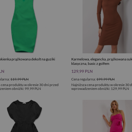
ukienka prążkowana dekolt na guziki
Karmelowa, elegancka, prążkowana suk
klasyczna, basic z golfem
PLN
129,99 PLN
ularna:
119,99 PLN
Cena regularna:
199,99 PLN
 cena produktu w okresie 30 dni przed
Najniższa cena produktu w okresie 30 d
eniem obniżki:
99,99 PLN
wprowadzeniem obniżki:
129,99 PLN