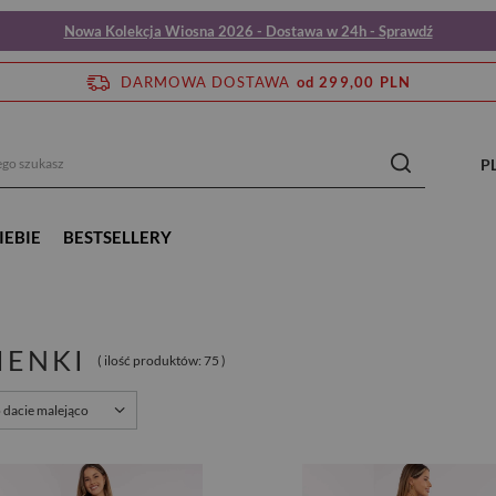
Nowa Kolekcja Wiosna 2026 - Dostawa w 24h - Sprawdź
DARMOWA DOSTAWA
od 299,00 PLN
P
IEBIE
BESTSELLERY
IENKI
( ilość produktów:
75
)
o dacie malejąco