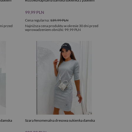
 paskiem
Różowa kapitalna damska sukienka z paskiem
99,99 PLN
Cena regularna:
139,99 PLN
ni przed
Najniższa cena produktu w okresie 30 dni przed
wprowadzeniem obniżki:
99,99 PLN
a damska
Szara fenomenalna dresowa sukienka damska