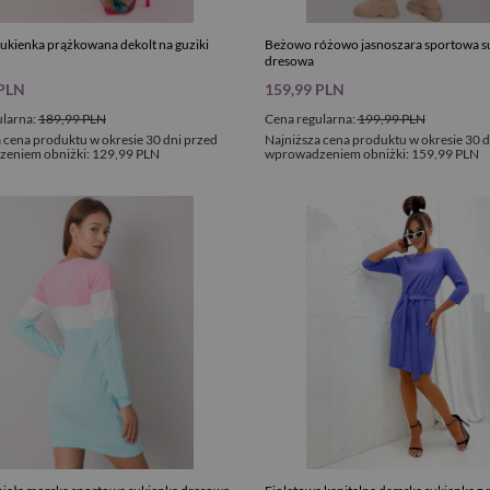
ukienka prążkowana dekolt na guziki
Beżowo różowo jasnoszara sportowa s
dresowa
 PLN
159,99 PLN
ularna:
189,99 PLN
Cena regularna:
199,99 PLN
 cena produktu w okresie 30 dni przed
Najniższa cena produktu w okresie 30 d
eniem obniżki:
129,99 PLN
wprowadzeniem obniżki:
159,99 PLN