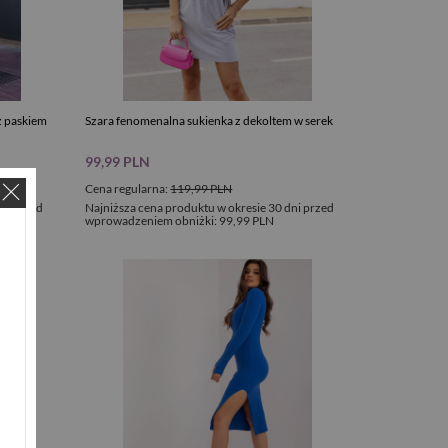
z paskiem
Szara fenomenalna sukienka z dekoltem w serek
99,99 PLN
Cena regularna:
119,99 PLN
ni przed
Najniższa cena produktu w okresie 30 dni przed
wprowadzeniem obniżki:
99,99 PLN