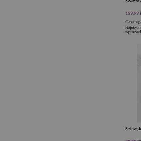
Różowo b
159,99
Cena reg
Najniższa
wprowadz
Beżowa k