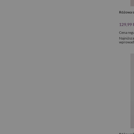
Różowa s
129,99
Cena reg
Najniższa
wprowadz