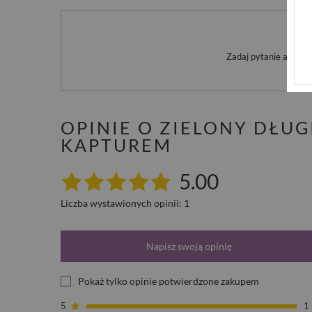
Po
Zadaj pytanie a my o
OPINIE O ZIELONY DŁU
KAPTUREM
5.00
Liczba wystawionych opinii: 1
Napisz swoją opinię
Pokaż tylko opinie potwierdzone zakupem
5
1