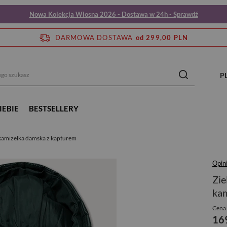
Nowa Kolekcja Wiosna 2026 - Dostawa w 24h - Sprawdź
DARMOWA DOSTAWA
od 299,00 PLN
P
IEBIE
BESTSELLERY
kamizelka damska z kapturem
Opini
Zie
kam
Cena 
16