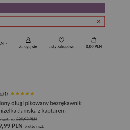
LN
Zaloguj się
0,00 PLN
Listy zakupowe
e (1)
lony długi pikowany bezrękawnik
izelka damska z kapturem
229,99 PLN
regularna:
9,99 PLN
brutto
/
szt.