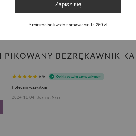
Zapisz się
trzebujesz pomocy? Masz pytania?
Zadaj pyta
dpowiemy niezwłocznie, najciekawsze pytania i odpowiedzi
* minimalna kwota zamówienia to 250 zł
publikując dla innych.
GI PIKOWANY BEZRĘKAWNIK K
5/5
Opinia potwierdzona zakupem
Polecam wszystkim
2024-11-04
Joanna, Nysa