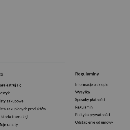
Regulaminy
to
Informacje o sklepie
arejestruj się
Wysyłka
oszyk
Sposoby płatności
isty zakupowe
Regulamin
ista zakupionych produktów
Polityka prywatności
istoria transakcji
Odstąpienie od umowy
oje rabaty