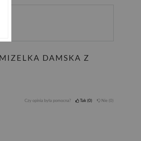
nie
AMIZELKA DAMSKA Z
Czy opinia była pomocna?
Tak
0
Nie
0