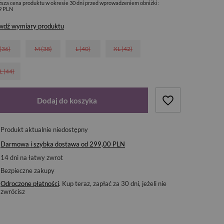
ższa cena produktu w okresie 30 dni przed wprowadzeniem obniżki:
9 PLN
wdź wymiary produktu
 (36)
M (38)
L (40)
XL (42)
L (44)
Dodaj do koszyka
Produkt aktualnie niedostępny
Darmowa i szybka dostawa
od
299,00 PLN
14
dni na łatwy zwrot
Bezpieczne zakupy
Odroczone płatności
. Kup teraz, zapłać za 30 dni, jeżeli nie
zwrócisz