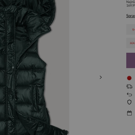
Najni
169,9
Spra
S
XX