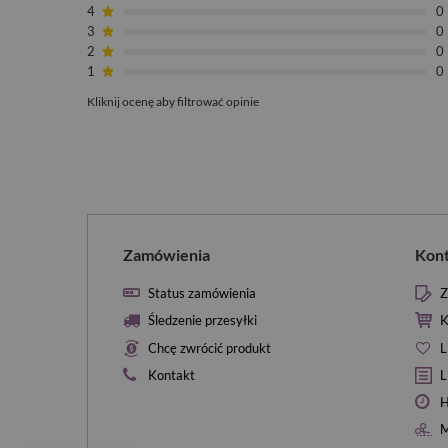
4
0
3
0
2
0
1
0
Kliknij ocenę aby filtrować opinie
Zamówienia
Kon
Status zamówienia
Z
Śledzenie przesyłki
K
Chcę zwrócić produkt
L
Kontakt
L
H
M