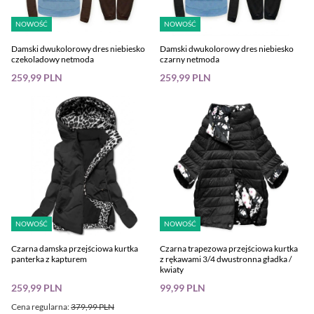
NOWOŚĆ
NOWOŚĆ
Damski dwukolorowy dres niebiesko
Damski dwukolorowy dres niebiesko
czekoladowy netmoda
czarny netmoda
259,99 PLN
259,99 PLN
NOWOŚĆ
NOWOŚĆ
Czarna damska przejściowa kurtka
Czarna trapezowa przejściowa kurtka
panterka z kapturem
z rękawami 3/4 dwustronna gładka /
kwiaty
259,99 PLN
99,99 PLN
Cena regularna:
379,99 PLN