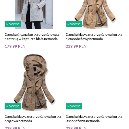
NOWOŚĆ
NOWOŚĆ
Damska śliczna kurtka przejściowa z
Damska klasyczna przejściowa kurtka
panterką w kapturze biała netmoda
ciemnobeżowy netmoda
179,99 PLN
239,99 PLN
NOWOŚĆ
NOWOŚĆ
Damska klasyczna przejściowa kurtka
Damska klasyczna przejściowa kurtka
brązowa netmoda
jasnobeżowa netmoda
239,99 PLN
239,99 PLN