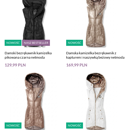
NOWOŚĆ
NASZ BESTSELLER
NOWOŚĆ
Damski bezrękawnik kamizelka
Damska kamizelka bezrękawnik z
pikowana czarna netmoda
kapturem i naszywką beżowy netmoda
129,99 PLN
169,99 PLN
NOWOŚĆ
NOWOŚĆ