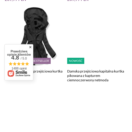
Prawdziwe
opinie klientów
4.8
/ 5.0
NOWOŚĆ
NASZ BESTSELLER
NOWOŚĆ
1488 opinii
Damska klasyczna przejściowa kurtka
Damska przejściowa kapitalna kurtka
czarna netmoda
pikowana z kapturem
ciemnoczerwony netmoda
239,99 PLN
169,99 PLN