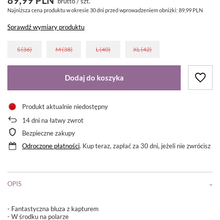
brutto
/
szt.
Najniższa cena produktu w okresie 30 dni przed wprowadzeniem obniżki:
89,99 PLN
Sprawdź wymiary produktu
S (36)
M (38)
L (40)
XL (42)
Dodaj do koszyka
Produkt aktualnie niedostępny
14
dni na łatwy zwrot
Bezpieczne zakupy
Odroczone płatności
. Kup teraz, zapłać za 30 dni, jeżeli nie zwrócisz
OPIS
- Fantastyczna bluza z kapturem
- W środku na polarze