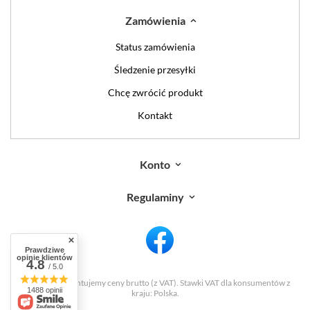
Zamówienia
Status zamówienia
Śledzenie przesyłki
Chcę zwrócić produkt
Kontakt
Konto
Regulaminy
Prawdziwe
opinie klientów
4.8
/ 5.0
W sklepie prezentujemy ceny brutto (z VAT).
Stawki VAT dla konsumentów z
1488 opinii
kraju:
Polska
.