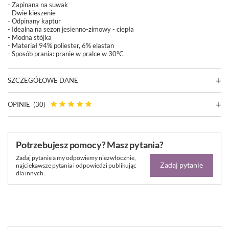
- Zapinana na suwak
- Dwie kieszenie
- Odpinany kaptur
- Idealna na sezon jesienno-zimowy - ciepła
- Modna stójka
- Materiał
94% poliester, 6% elastan
- Sposób prania:
pranie w pralce w 30°C
SZCZEGÓŁOWE DANE
OPINIE
(30)
Potrzebujesz pomocy? Masz pytania?
Zadaj pytanie a my odpowiemy niezwłocznie,
Zadaj pytanie
najciekawsze pytania i odpowiedzi publikując
dla innych.