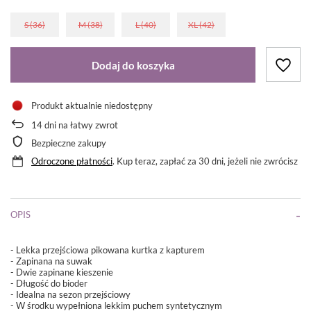
S (36)
M (38)
L (40)
XL (42)
Dodaj do koszyka
Produkt aktualnie niedostępny
14
dni na łatwy zwrot
Bezpieczne zakupy
Odroczone płatności
. Kup teraz, zapłać za 30 dni, jeżeli nie zwrócisz
OPIS
- Lekka przejściowa pikowana kurtka z kapturem
- Zapinana na suwak
- Dwie zapinane kieszenie
- Długość do bioder
- Idealna na sezon przejściowy
- W środku wypełniona lekkim puchem syntetycznym