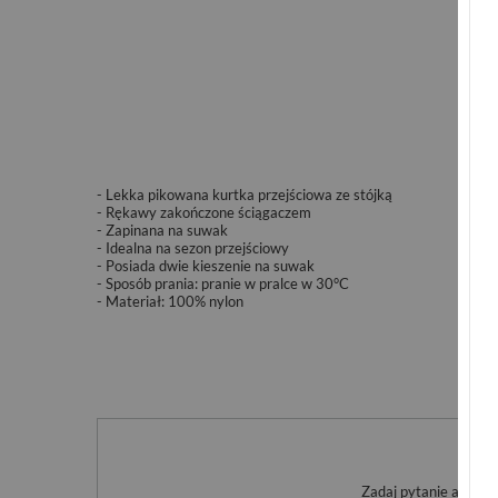
- Lekka pikowana kurtka przejściowa ze stójką
- Rękawy zakończone ściągaczem
- Zapinana na suwak
- Idealna na sezon przejściowy
- Posiada dwie kieszenie na suwak
-
Sposób prania: pranie w pralce w 30°C
- Materiał: 100% nylon
Po
Zadaj pytanie a my o