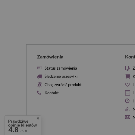
Zamówienia
Kon
Status zamówienia
Z
Śledzenie przesyłki
K
Chcę zwrócić produkt
L
Kontakt
L
H
M
N
Prawdziwe
opinie klientów
4.8
/ 5.0