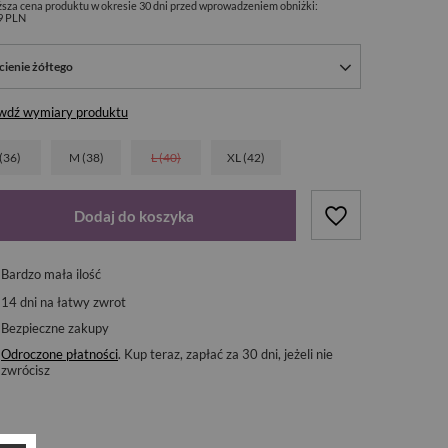
ższa cena produktu w okresie 30 dni przed wprowadzeniem obniżki:
9 PLN
cienie żółtego
wdź wymiary produktu
 (36)
M (38)
L (40)
XL (42)
Dodaj do koszyka
Bardzo mała ilość
14
dni na łatwy zwrot
Bezpieczne zakupy
Odroczone płatności
. Kup teraz, zapłać za 30 dni, jeżeli nie
zwrócisz