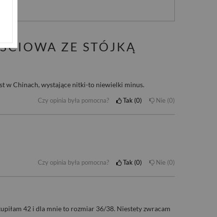
JŚCIOWA ZE STÓJKĄ
st w Chinach, wystające nitki-to niewielki minus.
Czy opinia była pomocna?
Tak
0
Nie
0
Czy opinia była pomocna?
Tak
0
Nie
0
piłam 42 i dla mnie to rozmiar 36/38. Niestety zwracam