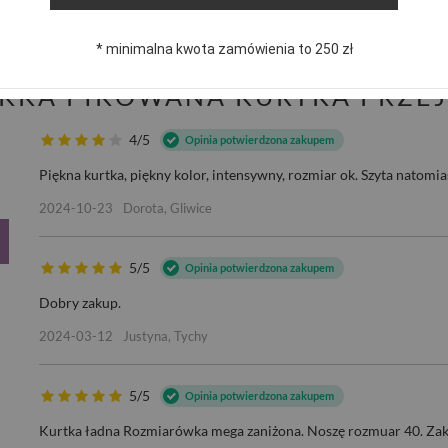
publikując dla innych.
* minimalna kwota zamówienia to 250 zł
EKKA PIKOWANA KURTKA PRZE
4/5
Opinia potwierdzona zakupem
Piękna kurtka, piękny kolor, intensywny, rozmiar ok. Szyta natomia
2024-10-23
Dorota, Gliwice
5/5
Opinia potwierdzona zakupem
Dobry zakup.
2024-03-12
Justyna, Tychy
5/5
Opinia potwierdzona zakupem
Kurtka ładna Rozmiarówka mega zaniżona. Noszę rozmuar 40. Zaku