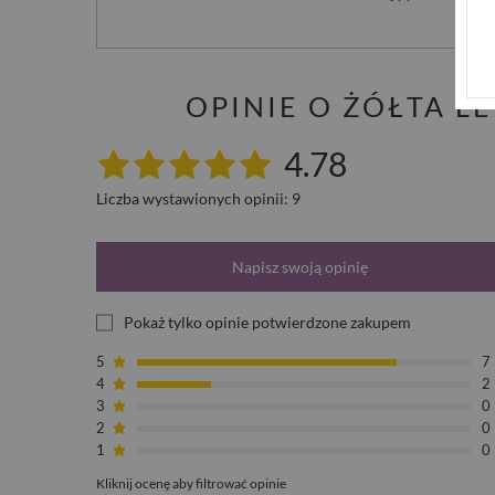
OPINIE O ŻÓŁTA L
4.78
Liczba wystawionych opinii: 9
Napisz swoją opinię
Pokaż tylko opinie potwierdzone zakupem
5
7
4
2
3
0
2
0
1
0
Kliknij ocenę aby filtrować opinie