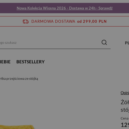
Nowa Kolekcja Wiosna 2026 - Dostawa w 24h - Sprawdź
DARMOWA DOSTAWA
od 299,00 PLN
P
IEBIE
BESTSELLERY
rtka przejściowa ze stójką
Opini
Żół
stó
Cena 
12