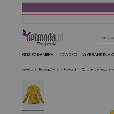
ODZIEŻ DAMSKA
NOWOŚCI
WYBRANE DLA C
Jesteś tutaj:
Strona główna
Nowości
Żółta lekka pikowana ku