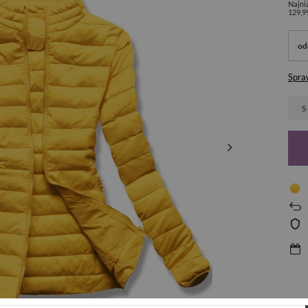
Najni
129,9
od
Spra
S