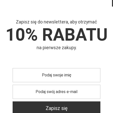
Zapisz się do newslettera, aby otrzymać
10% RABATU
Mar
na pierwsze zakupy.
Symb
trzebujesz pomocy? Masz pytania?
Zapisz się
Zadaj pyta
dpowiemy niezwłocznie, najciekawsze pytania i odpowiedzi