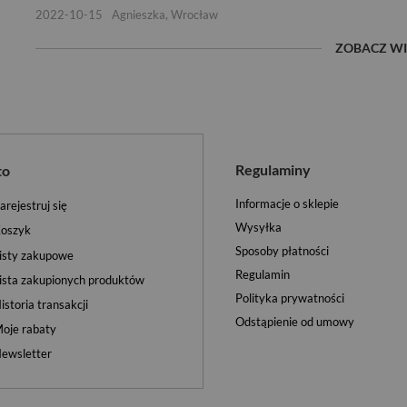
2022-10-15
Agnieszka, Wrocław
ZOBACZ WI
Regulaminy
to
Informacje o sklepie
arejestruj się
Wysyłka
oszyk
Sposoby płatności
isty zakupowe
Regulamin
ista zakupionych produktów
Polityka prywatności
istoria transakcji
Odstąpienie od umowy
oje rabaty
ewsletter