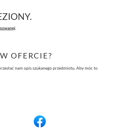
EZIONY.
nsowanej
.
W OFERCIE?
 i przesłać nam opis szukanego przedmiotu. Aby móc to