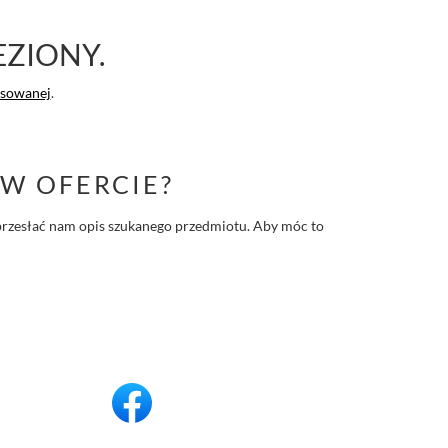
EZIONY.
nsowanej
.
W OFERCIE?
 i przesłać nam opis szukanego przedmiotu. Aby móc to