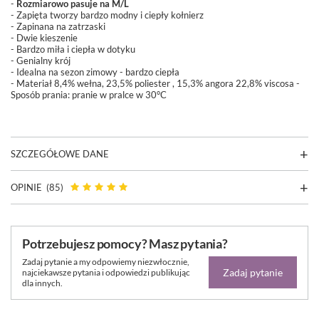
-
Rozmiarowo pasuje na M/L
- Zapięta tworzy bardzo modny i ciepły kołnierz
- Zapinana na zatrzaski
- Dwie kieszenie
- Bardzo miła i ciepła w dotyku
- Genialny krój
- Idealna na sezon zimowy - bardzo ciepła
- Materiał
8,4% wełna, 23,5% poliester , 15,3% angora 22,8% viscosa
-
Sposób prania: pranie w pralce w 30°C
SZCZEGÓŁOWE DANE
OPINIE
(85)
Potrzebujesz pomocy? Masz pytania?
Zadaj pytanie a my odpowiemy niezwłocznie,
Zadaj pytanie
najciekawsze pytania i odpowiedzi publikując
dla innych.