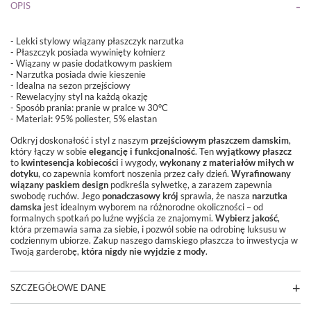
OPIS
- Lekki stylowy wiązany płaszczyk narzutka
- Płaszczyk posiada wywinięty kołnierz
- Wiązany w pasie dodatkowym paskiem
- Narzutka posiada dwie kieszenie
- Idealna na sezon przejściowy
- Rewelacyjny styl na każdą okazję
-
Sposób prania: pranie w pralce w 30°C
- Materiał: 95%
poliester
, 5%
elastan
Odkryj doskonałość i styl z naszym
przejściowym płaszczem damskim
,
który łączy w sobie
elegancję i funkcjonalność
. Ten
wyjątkowy płaszcz
to
kwintesencja kobiecości
i wygody,
wykonany z materiałów miłych w
dotyku
, co zapewnia komfort noszenia przez cały dzień.
Wyrafinowany
wiązany paskiem design
podkreśla sylwetkę, a zarazem zapewnia
swobodę ruchów. Jego
ponadczasowy krój
sprawia, że nasza
narzutka
damska
jest idealnym wyborem na różnorodne okoliczności – od
formalnych spotkań po luźne wyjścia ze znajomymi.
Wybierz jakość
,
która przemawia sama za siebie, i pozwól sobie na odrobinę luksusu w
codziennym ubiorze. Zakup naszego damskiego płaszcza to inwestycja w
Twoją garderobę,
która nigdy nie wyjdzie z mody
.
SZCZEGÓŁOWE DANE