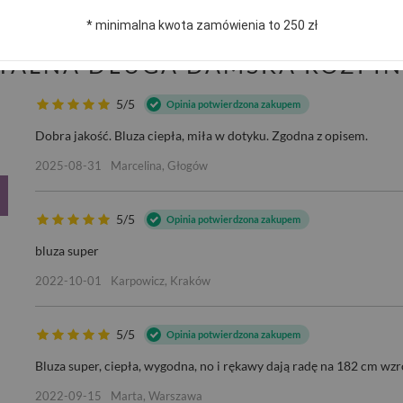
* minimalna kwota zamówienia to 250 zł
ITALNA DŁUGA DAMSKA ROZPI
5/5
Opinia potwierdzona zakupem
Dobra jakość. Bluza ciepła, miła w dotyku. Zgodna z opisem.
2025-08-31
Marcelina, Głogów
5/5
Opinia potwierdzona zakupem
bluza super
2022-10-01
Karpowicz, Kraków
5/5
Opinia potwierdzona zakupem
Bluza super, ciepła, wygodna, no i rękawy dają radę na 182 cm wzro
2022-09-15
Marta, Warszawa