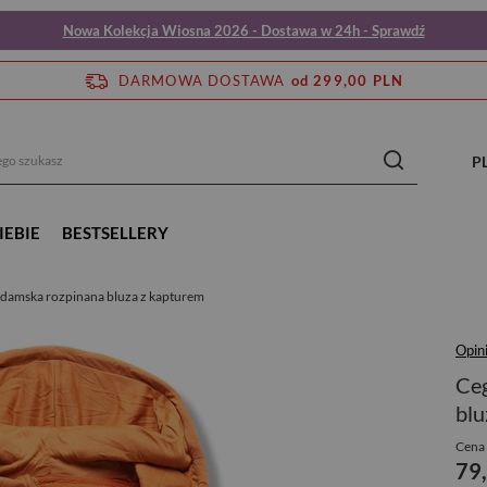
Nowa Kolekcja Wiosna 2026 - Dostawa w 24h - Sprawdź
DARMOWA DOSTAWA
od 299,00 PLN
P
IEBIE
BESTSELLERY
a damska rozpinana bluza z kapturem
Opini
Ceg
blu
Cena 
79