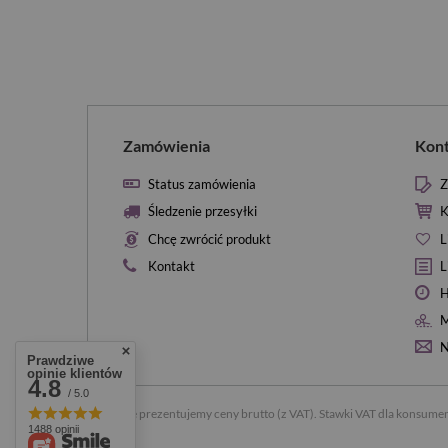
Zamówienia
Kon
Status zamówienia
Z
Śledzenie przesyłki
K
Chcę zwrócić produkt
L
Kontakt
L
H
M
N
Prawdziwe
opinie klientów
4.8
/ 5.0
W sklepie prezentujemy ceny brutto (z VAT).
Stawki VAT dla konsumen
1488 opinii