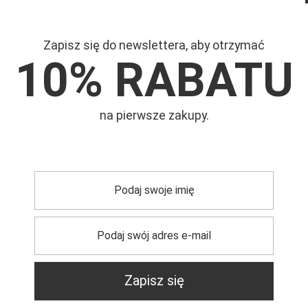
Zapisz się do newslettera, aby otrzymać
10% RABATU
Mar
na pierwsze zakupy.
Symb
Kapt
trzebujesz pomocy? Masz pytania?
Zapisz się
Zadaj pyta
dpowiemy niezwłocznie, najciekawsze pytania i odpowiedzi
publikując dla innych.