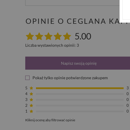
OPINIE O CEGLANA KAP
5.00
Liczba wystawionych opinii: 3
Napisz swoją opinię
Pokaż tylko opinie potwierdzone zakupem
5
3
4
0
3
0
2
0
1
0
Kliknij ocenę aby filtrować opinie