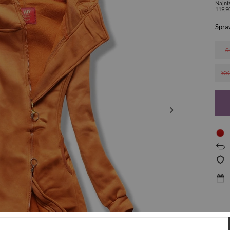
Najni
119,9
Spra
S
XX