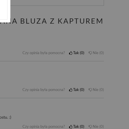
NANA BLUZA Z KAPTUREM
Czy opinia była pomocna?
Tak
0
Nie
0
Czy opinia była pomocna?
Tak
0
Nie
0
stu. :)
Czy opinia była pomocna?
Tak
0
Nie
0