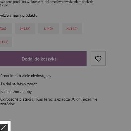
ższa cena produktu w okresie 30 dni przed wprowadzeniem obniżki:
0 PLN
wdź wymiary produktu
 (36)
M (38)
L (40)
XL (42)
L (44)
Dodaj do koszyka
Produkt aktualnie niedostępny
14
dni na łatwy zwrot
Bezpieczne zakupy
Odroczone płatności
. Kup teraz, zapłać za 30 dni, jeżeli nie
zwrócisz