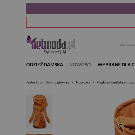
ODZIEŻ DAMSKA
NOWOŚCI
WYBRANE DLA C
Jesteś tutaj:
Strona główna
Nowości
Ceglana kapitalna dług