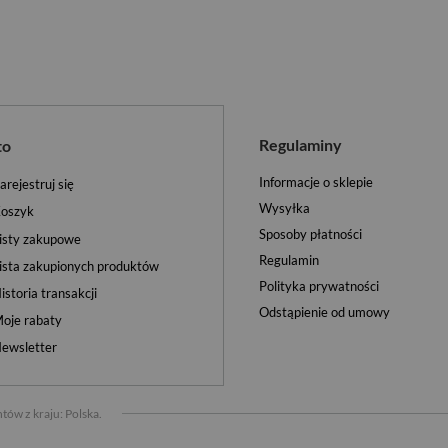
Regulaminy
to
Informacje o sklepie
arejestruj się
Wysyłka
oszyk
Sposoby płatności
isty zakupowe
Regulamin
ista zakupionych produktów
Polityka prywatności
istoria transakcji
Odstąpienie od umowy
oje rabaty
ewsletter
tów z kraju:
Polska
.