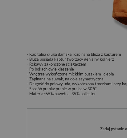
- Kapitalna długa damska rozpinana bluza z kapturem
- Bluza posiada kaptur tworzący genialny kołnierz
- Rękawy zakończone ściągaczem
- Po bokach dwie kieszenie
- Wnętrze wykończone miękkim puszkiem -ciepła
- Zapinana na suwak, na dole asymetryczna
- Długość do połowy uda, wykończona troczkami przy kapturze
- Sposób prania: pranie w pralce w 30°C
- Materiał:65% bawełna, 35% poliester
Po
Zadaj pytanie a my o