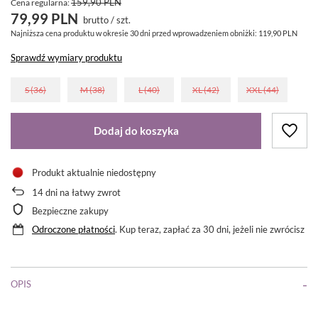
159,90 PLN
Cena regularna:
79,99 PLN
brutto
/
szt.
Najniższa cena produktu w okresie 30 dni przed wprowadzeniem obniżki:
119,90 PLN
Sprawdź wymiary produktu
S (36)
M (38)
L (40)
XL (42)
XXL (44)
Dodaj do koszyka
Produkt aktualnie niedostępny
14
dni na łatwy zwrot
Bezpieczne zakupy
Odroczone płatności
. Kup teraz, zapłać za 30 dni, jeżeli nie zwrócisz
OPIS