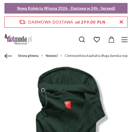
Nowa Kolekcja Wiosna 2026 - Dostawa w 24h - Sprawdź
DARMOWA DOSTAWA
od 299,00 PLN
Strona główna
Nowości
Ciemnozielona kapitalna długa damska rozpina