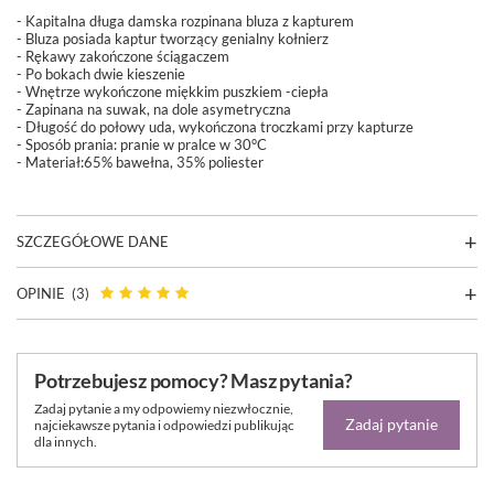
- Kapitalna długa damska rozpinana bluza z kapturem
- Bluza posiada kaptur tworzący genialny kołnierz
- Rękawy zakończone ściągaczem
- Po bokach dwie kieszenie
- Wnętrze wykończone miękkim puszkiem -ciepła
- Zapinana na suwak, na dole asymetryczna
- Długość do połowy uda, wykończona troczkami przy kapturze
- Sposób prania: pranie w pralce w 30°C
- Materiał:65% bawełna, 35% poliester
SZCZEGÓŁOWE DANE
OPINIE
(3)
Potrzebujesz pomocy? Masz pytania?
Zadaj pytanie a my odpowiemy niezwłocznie,
Zadaj pytanie
najciekawsze pytania i odpowiedzi publikując
dla innych.