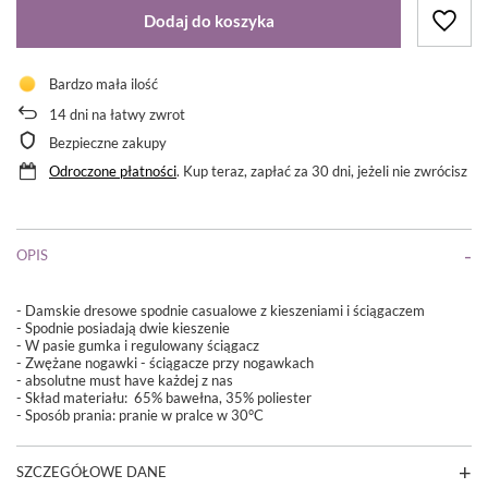
Dodaj do koszyka
Bardzo mała ilość
14
dni na łatwy zwrot
Bezpieczne zakupy
Odroczone płatności
. Kup teraz, zapłać za 30 dni, jeżeli nie zwrócisz
OPIS
- Damskie dresowe spodnie casualowe z kieszeniami i ściągaczem
- Spodnie posiadają dwie kieszenie
-
W pasie gumka i regulowany ściągacz
- Zwężane nogawki - ściągacze przy nogawkach
- absolutne must have każdej z nas
-
Skład materiału: 65% bawełna, 35% poliester
- Sposób prania: pranie w pralce w 30°C
SZCZEGÓŁOWE DANE