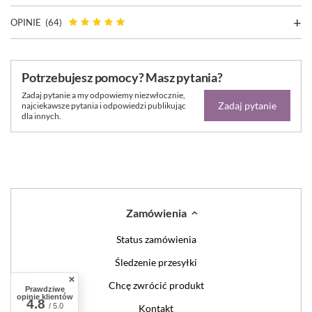
OPINIE
(64)
Potrzebujesz pomocy? Masz pytania?
Zadaj pytanie a my odpowiemy niezwłocznie,
Zadaj pytanie
najciekawsze pytania i odpowiedzi publikując
dla innych.
Zamówienia
Status zamówienia
Śledzenie przesyłki
Chcę zwrócić produkt
Prawdziwe
opinie klientów
4.8
/ 5.0
Kontakt