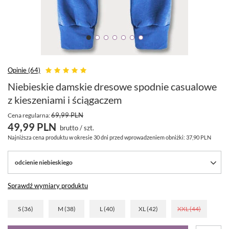
Opinie (64)
Niebieskie damskie dresowe spodnie casualowe
z kieszeniami i ściągaczem
69,99 PLN
Cena regularna:
49,99 PLN
brutto
/
szt.
Najniższa cena produktu w okresie 30 dni przed wprowadzeniem obniżki:
37,90 PLN
odcienie niebieskiego
Sprawdź wymiary produktu
S (36)
M (38)
L (40)
XL (42)
XXL (44)