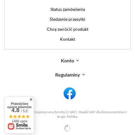
Status zamówienia
Śledzenie przesyłki
Chcę zwrócić produkt
Kontakt
Konto
Regulaminy
Prawdziwe
opinie klientów
4.8
/ 5.0
W sklepie prezentujemy ceny brutto (z VAT).
Stawki VAT dla konsumentów z
kraju:
Polska
.
1488 opinii