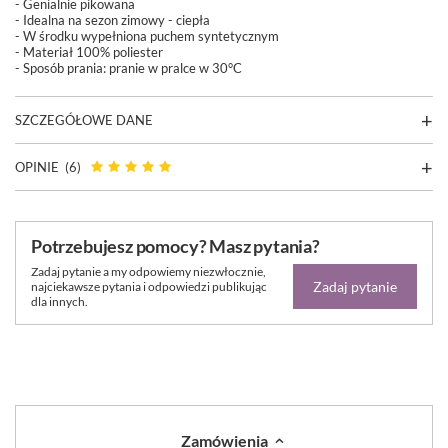
- Genialnie pikowana
- Idealna na sezon zimowy - ciepła
- W środku wypełniona puchem syntetycznym
- Materiał 100% poliester
- Sposób prania:
pranie w pralce w 30°C
SZCZEGÓŁOWE DANE
OPINIE
(6)
Potrzebujesz pomocy? Masz pytania?
Zadaj pytanie a my odpowiemy niezwłocznie,
Zadaj pytanie
najciekawsze pytania i odpowiedzi publikując
dla innych.
Zamówienia