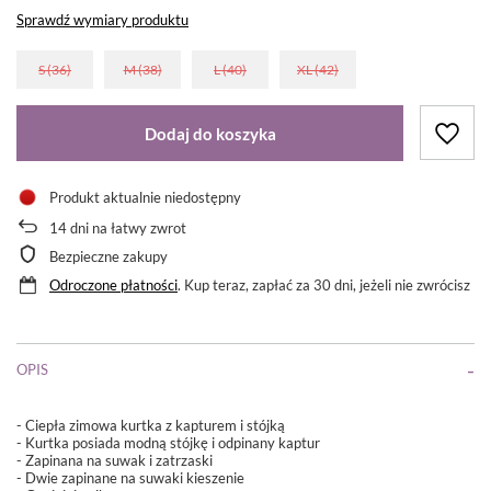
Sprawdź wymiary produktu
S (36)
M (38)
L (40)
XL (42)
Dodaj do koszyka
Produkt aktualnie niedostępny
14
dni na łatwy zwrot
Bezpieczne zakupy
Odroczone płatności
. Kup teraz, zapłać za 30 dni, jeżeli nie zwrócisz
OPIS
- Ciepła zimowa kurtka z kapturem i stójką
- Kurtka posiada modną stójkę i odpinany kaptur
- Zapinana na suwak i zatrzaski
- Dwie zapinane na suwaki kieszenie