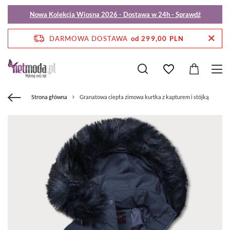
Nowa Kolekcja Wiosna 2026 - Dostawa w 24h - Sprawdź
DARMOWA DOSTAWA
od 299,00 PLN
Strona główna
Granatowa ciepła zimowa kurtka z kapturem i stójką