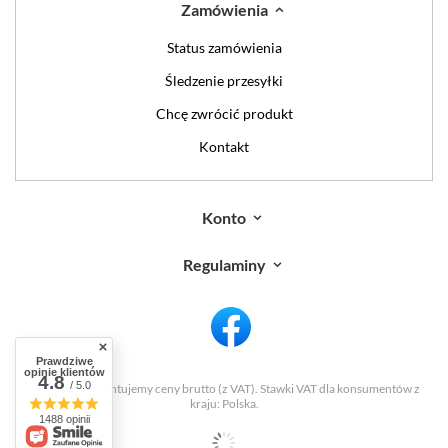
Zamówienia
Status zamówienia
Śledzenie przesyłki
Chcę zwrócić produkt
Kontakt
Konto
Regulaminy
Prawdziwe
opinie klientów
4.8
/ 5.0
W sklepie prezentujemy ceny brutto (z VAT).
Stawki VAT dla konsumentów z
kraju:
Polska
.
1488 opinii