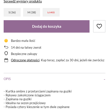
Sprawdź wymiary produktu
S (36)
M (38)
L (40)
Dodaj do koszyka
Bardzo mała ilość
14
dni na łatwy zwrot
Bezpieczne zakupy
Odroczone płatności
. Kup teraz, zapłać za 30 dni, jeżeli nie zwrócisz
OPIS
- Kurtka ombre z przetarciami zapinana na guziki
- Rękawy zakończone ściągaczem
- Zapinana na guziki
- Idealna na sezon przejściowy
- Posiada cztery kieszenie w tym dwie zapinane