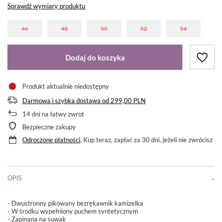
Sprawdź wymiary produktu
46
48
50
52
54
Dodaj do koszyka
Produkt aktualnie niedostępny
Darmowa i szybka dostawa
od
299,00 PLN
14
dni na łatwy zwrot
Bezpieczne zakupy
Odroczone płatności
. Kup teraz, zapłać za 30 dni, jeżeli nie zwrócisz
OPIS
- Dwustronny pikowany bezrękawnik kamizelka
- W środku wypełniony puchem syntetycznym
- Zapinana na suwak