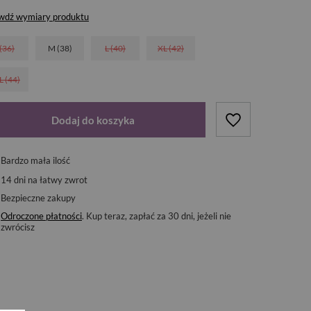
wdź wymiary produktu
 (36)
M (38)
L (40)
XL (42)
L (44)
Dodaj do koszyka
Bardzo mała ilość
14
dni na łatwy zwrot
Bezpieczne zakupy
Odroczone płatności
. Kup teraz, zapłać za 30 dni, jeżeli nie
zwrócisz