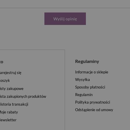
Wyślij opinię
Regulaminy
to
Informacje o sklepie
arejestruj się
Wysyłka
oszyk
Sposoby płatności
isty zakupowe
Regulamin
ista zakupionych produktów
Polityka prywatności
istoria transakcji
Odstąpienie od umowy
oje rabaty
ewsletter