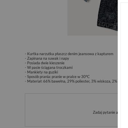
- Kurtka narzutka płaszcz denim jeansowa z kapturem
- Zapinana na suwak i napy
- Posiada dwie kieszenie
- W pasie ściągana troczkami
- Mankiety na guziki
-
Sposób prania: pranie w pralce w 30°C
- Materiał: 66% bawełna, 29% poliester, 3% wiskoza, 2% elast
Po
Zadaj pytanie a my o