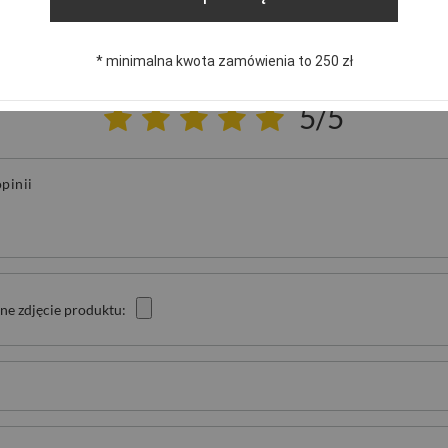
NAPISZ SWOJĄ OPINIĘ
* minimalna kwota zamówienia to 250 zł
Twoja ocena:
5/5
pinii
ne zdjęcie produktu: