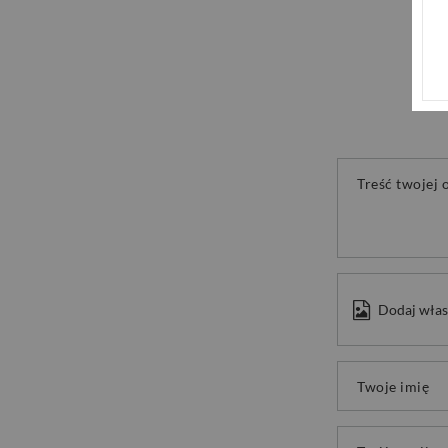
Treść twojej o
Dodaj włas
Twoje imię