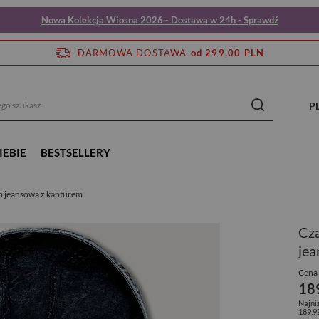
Nowa Kolekcja Wiosna 2026 - Dostawa w 24h - Sprawdź
DARMOWA DOSTAWA
od 299,00 PLN
P
IEBIE
BESTSELLERY
m jeansowa z kapturem
Cza
jea
Cena 
18
Najni
189,9