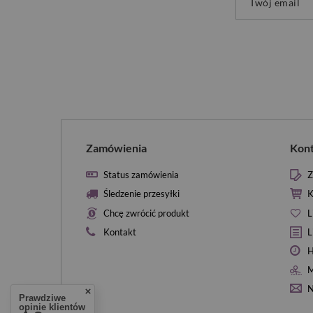
Twój email
Zamówienia
Kon
Status zamówienia
Z
Śledzenie przesyłki
K
Chcę zwrócić produkt
L
Kontakt
L
H
M
N
Prawdziwe
opinie klientów