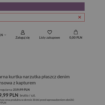
LN
Zaloguj się
0,00 PLN
Listy zakupowe
rna kurtka narzutka płaszcz denim
nsowa z kapturem
219,99 PLN
regularna:
9,99 PLN
brutto
/
szt.
ższa cena produktu w okresie 30 dni przed wprowadzeniem obniżki:
9 PLN