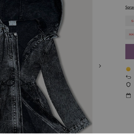
Spra
S
XX