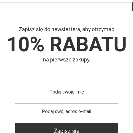
Zapisz się do newslettera, aby otrzymać
10% RABATU
Mar
na pierwsze zakupy.
Symb
Wyso
yna
trzebujesz pomocy? Masz pytania?
Zadaj pyta
dpowiemy niezwłocznie, najciekawsze pytania i odpowiedzi
publikując dla innych.
Zapisz się