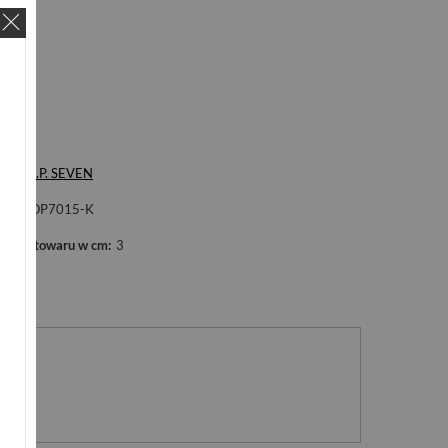
ka
P.O.P. SEVEN
ol
POP7015-K
kość towaru w cm
3
nie