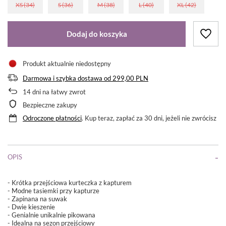
XS (34)
S (36)
M (38)
L (40)
XL (42)
Dodaj do koszyka
Produkt aktualnie niedostępny
Darmowa i szybka dostawa
od
299,00 PLN
14
dni na łatwy zwrot
Bezpieczne zakupy
Odroczone płatności
. Kup teraz, zapłać za 30 dni, jeżeli nie zwrócisz
OPIS
- Krótka przejściowa kurteczka z kapturem
- Modne tasiemki przy kapturze
- Zapinana na suwak
- Dwie kieszenie
- Genialnie unikalnie pikowana
- Idealna na sezon przejściowy