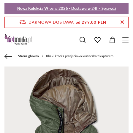
Nowa Kolekcja Wiosna 2026 - Dostawa w 24h - Sprawdź
DARMOWA DOSTAWA
od 299,00 PLN
Strona główna
Khaki krótka przejściowa kurteczka z kapturem