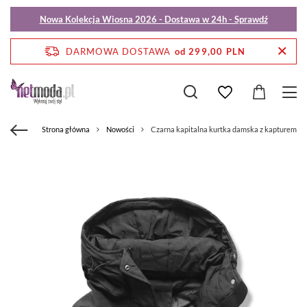
Nowa Kolekcja Wiosna 2026 - Dostawa w 24h - Sprawdź
DARMOWA DOSTAWA
od 299,00 PLN
Strona główna
Nowości
Czarna kapitalna kurtka damska z kapturem i s