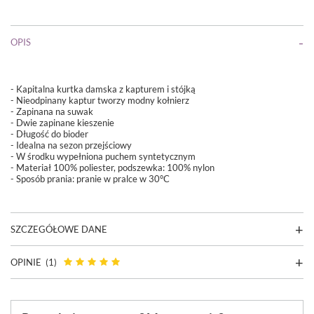
OPIS
- Kapitalna kurtka damska z kapturem i stójką
- Nieodpinany kaptur tworzy modny kołnierz
- Zapinana na suwak
- Dwie zapinane kieszenie
- Długość do bioder
- Idealna na sezon przejściowy
- W środku wypełniona puchem syntetycznym
- Materiał
100% poliester, podszewka: 100% nylon
- Sposób prania:
pranie w pralce w 30°C
SZCZEGÓŁOWE DANE
OPINIE
(1)