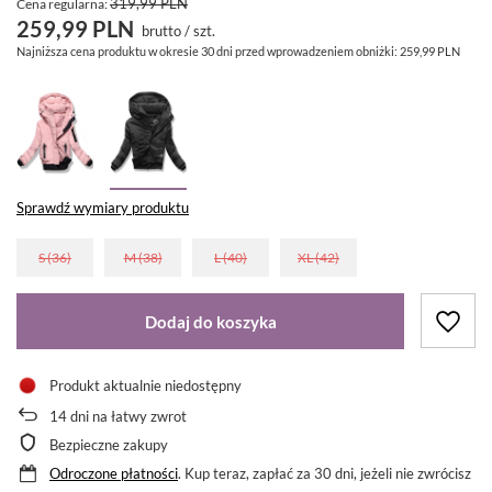
319,99 PLN
Cena regularna:
259,99 PLN
brutto
/
szt.
Najniższa cena produktu w okresie 30 dni przed wprowadzeniem obniżki:
259,99 PLN
Sprawdź wymiary produktu
S (36)
M (38)
L (40)
XL (42)
Dodaj do koszyka
Produkt aktualnie niedostępny
14
dni na łatwy zwrot
Bezpieczne zakupy
Odroczone płatności
. Kup teraz, zapłać za 30 dni, jeżeli nie zwrócisz