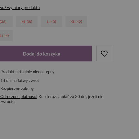
wdź wymiary produktu
 (36)
M (38)
L (40)
XL (42)
L (44)
Dodaj do koszyka
Produkt aktualnie niedostępny
14
dni na łatwy zwrot
Bezpieczne zakupy
Odroczone płatności
. Kup teraz, zapłać za 30 dni, jeżeli nie
zwrócisz