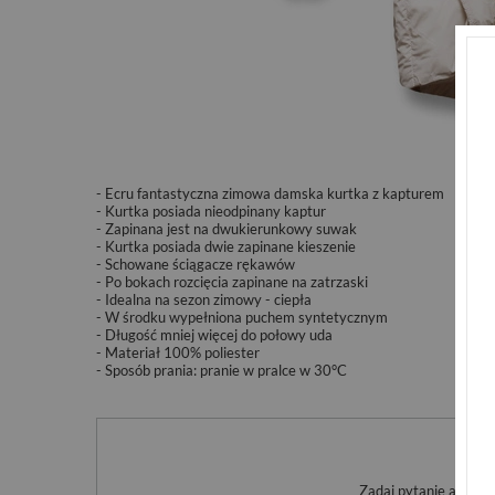
- Ecru fantastyczna zimowa damska kurtka z kapturem
- Kurtka posiada nieodpinany kaptur
- Zapinana jest na dwukierunkowy suwak
- Kurtka posiada dwie zapinane kieszenie
- Schowane ściągacze rękawów
- Po bokach rozcięcia zapinane na zatrzaski
- Idealna na sezon zimowy - ciepła
- W środku wypełniona puchem syntetycznym
- Długość mniej więcej do połowy uda
- Materiał 100% poliester
- Sposób prania:
pranie w pralce w 30°C
Po
Zadaj pytanie a my o