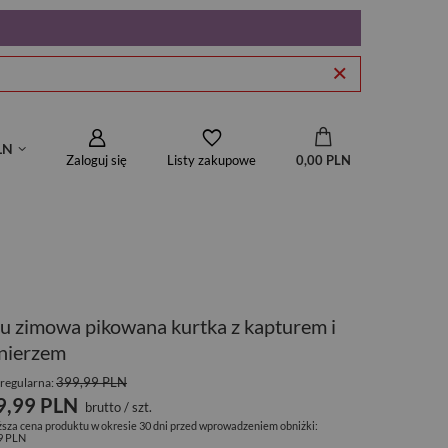
LN
Zaloguj się
0,00 PLN
Listy zakupowe
u zimowa pikowana kurtka z kapturem i
nierzem
399,99 PLN
regularna:
9,99 PLN
brutto
/
szt.
ższa cena produktu w okresie 30 dni przed wprowadzeniem obniżki:
9 PLN