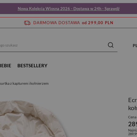
Nowa Kolekcja Wiosna 2026 - Dostawa w 24h - Sprawdź
DARMOWA DOSTAWA
od 299,00 PLN
P
IEBIE
BESTSELLERY
urtka z kapturem i kołnierzem
Ecr
koł
Cena 
28
Najni
289,9