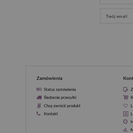
Twój email
Zamówienia
Kon
Status zamówienia
Z
Śledzenie przesyłki
K
Chcę zwrócić produkt
L
Kontakt
L
H
M