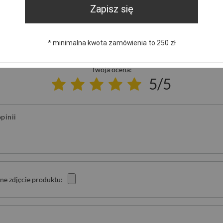
publikując dla innych.
Zapisz się
* minimalna kwota zamówienia to 250 zł
NAPISZ SWOJĄ OPINIĘ
Twoja ocena:
5/5
pinii
ne zdjęcie produktu: