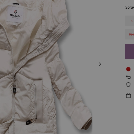
Spra
S
XX