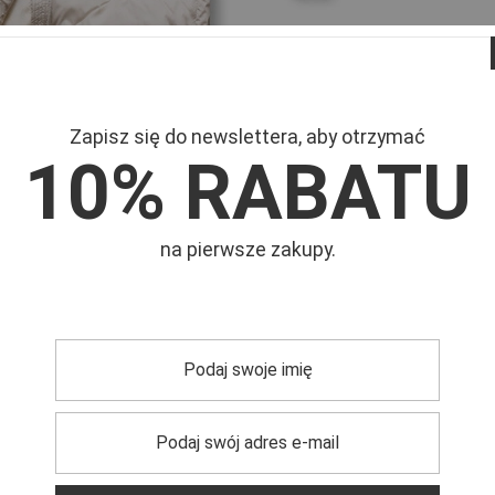
Zapisz się do newslettera, aby otrzymać
10% RABATU
Mar
Symb
na pierwsze zakupy.
trzebujesz pomocy? Masz pytania?
Zadaj pyta
dpowiemy niezwłocznie, najciekawsze pytania i odpowiedzi