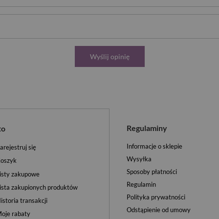
Wyślij opinię
Regulaminy
to
Informacje o sklepie
arejestruj się
Wysyłka
oszyk
Sposoby płatności
isty zakupowe
Regulamin
ista zakupionych produktów
Polityka prywatności
istoria transakcji
Odstąpienie od umowy
oje rabaty