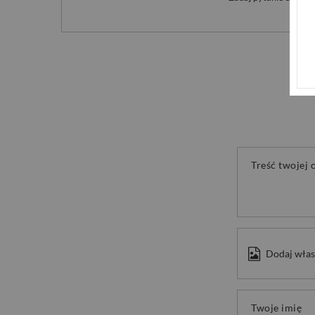
Treść twojej o
Dodaj włas
Twoje imię