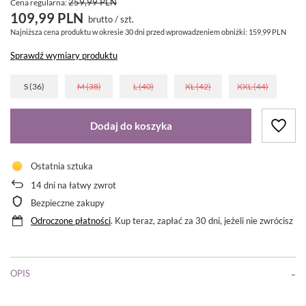
259,99 PLN
Cena regularna:
109,99 PLN
brutto
/
szt.
Najniższa cena produktu w okresie 30 dni przed wprowadzeniem obniżki:
159,99 PLN
Sprawdź wymiary produktu
S (36)
M (38)
L (40)
XL (42)
XXL (44)
Dodaj do koszyka
Ostatnia sztuka
14
dni na łatwy zwrot
Bezpieczne zakupy
Odroczone płatności
. Kup teraz, zapłać za 30 dni, jeżeli nie zwrócisz
OPIS