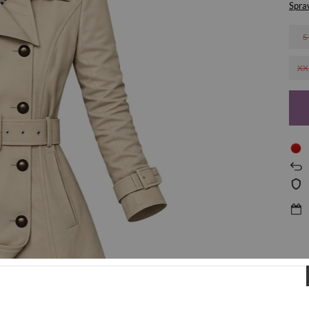
Spra
S
XX