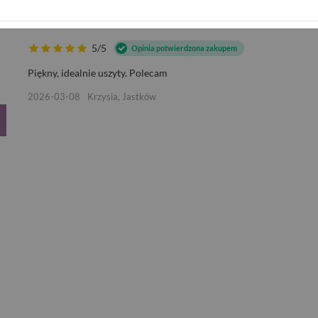
DAMSKI TRENCZ ZE STÓJKĄ J
5/5
Opinia potwierdzona zakupem
Piękny, idealnie uszyty. Polecam
2026-03-08
Krzysia, Jastków