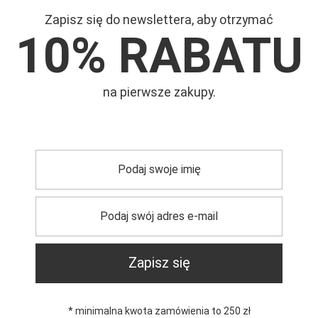
Zapisz się do newslettera, aby otrzymać
10% RABATU
na pierwsze zakupy.
Mar
Symb
trzebujesz pomocy? Masz pytania?
Zadaj pyta
Zapisz się
dpowiemy niezwłocznie, najciekawsze pytania i odpowiedzi
publikując dla innych.
* minimalna kwota zamówienia to 250 zł