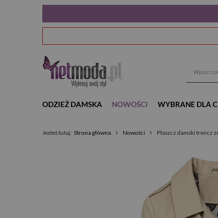
ODZIEŻ DAMSKA
NOWOŚCI
WYBRANE DLA C
Jesteś tutaj:
Strona główna
Nowości
Płaszcz damski trencz 