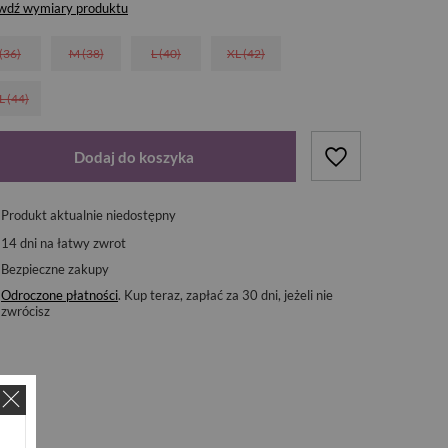
wdź wymiary produktu
 (36)
M (38)
L (40)
XL (42)
L (44)
Dodaj do koszyka
Produkt aktualnie niedostępny
14
dni na łatwy zwrot
Bezpieczne zakupy
Odroczone płatności
. Kup teraz, zapłać za 30 dni, jeżeli nie
zwrócisz