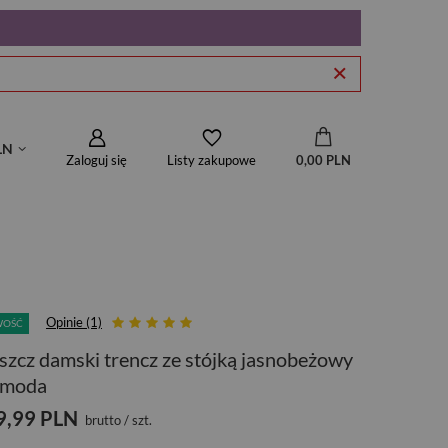
LN
Zaloguj się
0,00 PLN
Listy zakupowe
Opinie (1)
WOŚĆ
szcz damski trencz ze stójką jasnobeżowy
tmoda
9,99 PLN
brutto
/
szt.