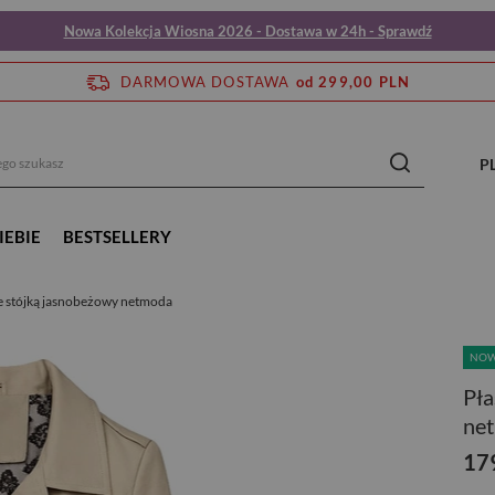
Nowa Kolekcja Wiosna 2026 - Dostawa w 24h - Sprawdź
DARMOWA DOSTAWA
od 299,00 PLN
P
IEBIE
BESTSELLERY
ze stójką jasnobeżowy netmoda
NO
Pła
ne
17