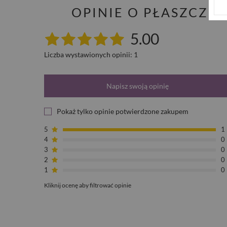
OPINIE O PŁASZCZ 
5.00
Liczba wystawionych opinii: 1
Napisz swoją opinię
Pokaż tylko opinie potwierdzone zakupem
5
1
4
0
3
0
2
0
1
0
Kliknij ocenę aby filtrować opinie