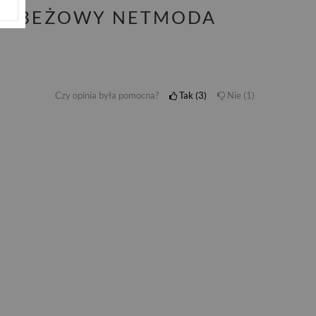
ASNOBEŻOWY NETMODA
Czy opinia była pomocna?
Tak
3
Nie
1