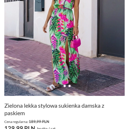
Zielona lekka stylowa sukienka damska z
paskiem
189,99 PLN
Cena regularna:
129,99 PLN
brutto
/
szt.