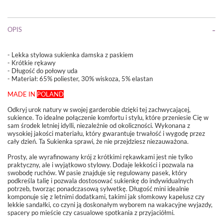
OPIS
- Lekka stylowa sukienka damska z paskiem
- Krótkie rękawy
- Długość do połowy uda
- Materiał:
65% poliester, 30% wiskoza, 5% elastan
MADE IN
POLAND
Odkryj urok natury w swojej garderobie dzięki tej zachwycającej,
sukience. To idealne połączenie komfortu i stylu, które przeniesie Cię w
sam środek letniej idylli, niezależnie od okoliczności. Wykonana z
wysokiej jakości materiału, który gwarantuje trwałość i wygodę przez
cały dzień. Ta Sukienka sprawi, że nie przejdziesz niezauważona.
Prosty, ale wyrafinowany krój z krótkimi rękawkami jest nie tylko
praktyczny, ale i wyjątkowo stylowy. Dodaje lekkości i pozwala na
swobodę ruchów. W pasie znajduje się regulowany pasek, który
podkreśla talię i pozwala dostosować sukienkę do indywidualnych
potrzeb, tworząc ponadczasową sylwetkę. Długość mini idealnie
komponuje się z letnimi dodatkami, takimi jak słomkowy kapelusz czy
lekkie sandałki, co czyni ją doskonałym wyborem na wakacyjne wyjazdy,
spacery po mieście czy casualowe spotkania z przyjaciółmi.