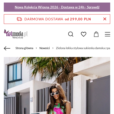
Nowa Kolekcja Wiosna 2026 - Dostawa w 24h - Sprawdź
DARMOWA DOSTAWA
od 299,00 PLN
Strona główna
Nowości
Zielona lekka stylowa sukienka damska z pask