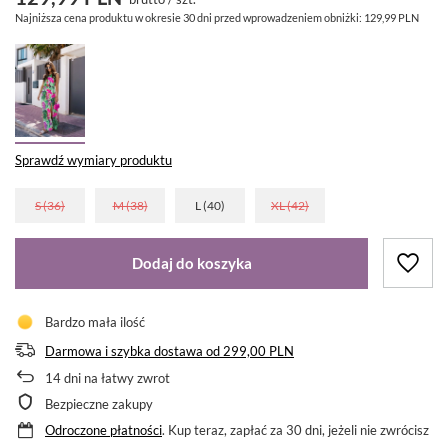
Najniższa cena produktu w okresie 30 dni przed wprowadzeniem obniżki:
129,99 PLN
Sprawdź wymiary produktu
S (36)
M (38)
L (40)
XL (42)
Dodaj do koszyka
Bardzo mała ilość
Darmowa i szybka dostawa
od
299,00 PLN
14
dni na łatwy zwrot
Bezpieczne zakupy
Odroczone płatności
. Kup teraz, zapłać za 30 dni, jeżeli nie zwrócisz