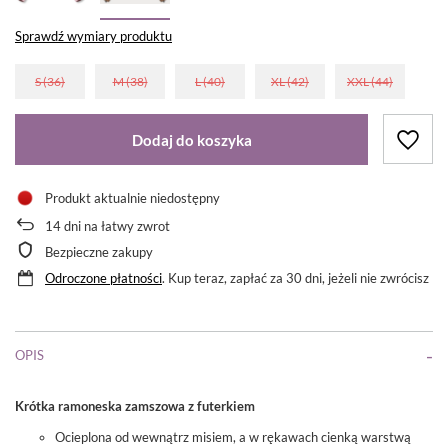
Sprawdź wymiary produktu
S (36)
M (38)
L (40)
XL (42)
XXL (44)
Dodaj do koszyka
Produkt aktualnie niedostępny
14
dni na łatwy zwrot
Bezpieczne zakupy
Odroczone płatności
. Kup teraz, zapłać za 30 dni, jeżeli nie zwrócisz
OPIS
Krótka ramoneska zamszowa z futerkiem
Ocieplona od wewnątrz misiem, a w rękawach cienką warstwą