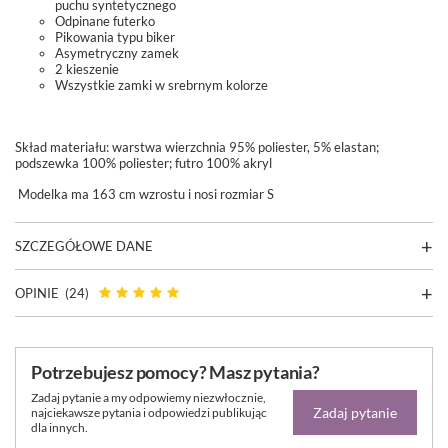
puchu syntetycznego
Odpinane futerko
Pikowania typu biker
Asymetryczny zamek
2 kieszenie
Wszystkie zamki w srebrnym kolorze
Skład materiału: warstwa wierzchnia 95% poliester, 5% elastan;
podszewka 100% poliester; futro 100% akryl
Modelka ma 163 cm wzrostu i nosi rozmiar S
SZCZEGÓŁOWE DANE
OPINIE
(24)
Potrzebujesz pomocy? Masz pytania?
Zadaj pytanie a my odpowiemy niezwłocznie,
Zadaj pytanie
najciekawsze pytania i odpowiedzi publikując
dla innych.