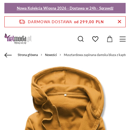
Nowa Kolekcja Wiosna 2026 - Dostawa w 24h - Sprawdź
DARMOWA DOSTAWA
od 299,00 PLN
Strona główna
Nowości
Musztardowa zapinana damska bluza z kaptur