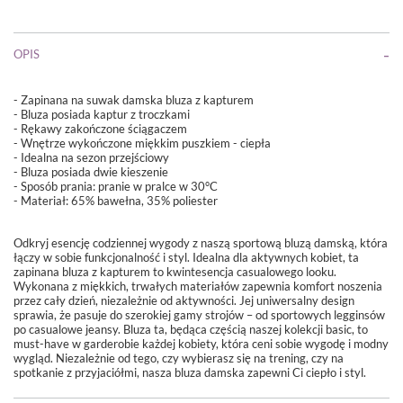
OPIS
- Zapinana na suwak damska bluza z kapturem
- Bluza posiada kaptur z troczkami
- Rękawy zakończone ściągaczem
- Wnętrze wykończone miękkim puszkiem - ciepła
- Idealna na sezon przejściowy
- Bluza posiada dwie kieszenie
-
Sposób prania: pranie w pralce w 30°C
- Materiał: 65% bawełna, 35% poliester
Odkryj esencję codziennej wygody z naszą sportową bluzą damską, która
łączy w sobie funkcjonalność i styl. Idealna dla aktywnych kobiet, ta
zapinana bluza z kapturem to kwintesencja casualowego looku.
Wykonana z miękkich, trwałych materiałów zapewnia komfort noszenia
przez cały dzień, niezależnie od aktywności. Jej uniwersalny design
sprawia, że pasuje do szerokiej gamy strojów – od sportowych legginsów
po casualowe jeansy. Bluza ta, będąca częścią naszej kolekcji basic, to
must-have w garderobie każdej kobiety, która ceni sobie wygodę i modny
wygląd. Niezależnie od tego, czy wybierasz się na trening, czy na
spotkanie z przyjaciółmi, nasza bluza damska zapewni Ci ciepło i styl.