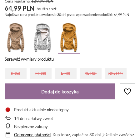
129,99 PLN
Cena regularna:
64,99 PLN
brutto
/
szt.
Najniższa cena produktu w okresie 30 dni przed wprowadzeniem obniżki:
64,99 PLN
Sprawdź wymiary produktu
S (36)
M (38)
L (40)
XL (42)
XXL (44)
Dodaj do koszyka
Produkt aktualnie niedostępny
14
dni na łatwy zwrot
Bezpieczne zakupy
Odroczone płatności
. Kup teraz, zapłać za 30 dni, jeżeli nie zwrócisz