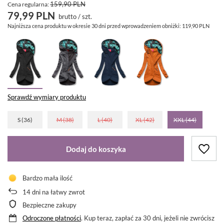
159,90 PLN
Cena regularna:
79,99 PLN
brutto
/
szt.
Najniższa cena produktu w okresie 30 dni przed wprowadzeniem obniżki:
119,90 PLN
Sprawdź wymiary produktu
S (36)
M (38)
L (40)
XL (42)
XXL (44)
Dodaj do koszyka
Bardzo mała ilość
14
dni na łatwy zwrot
Bezpieczne zakupy
Odroczone płatności
. Kup teraz, zapłać za 30 dni, jeżeli nie zwrócisz