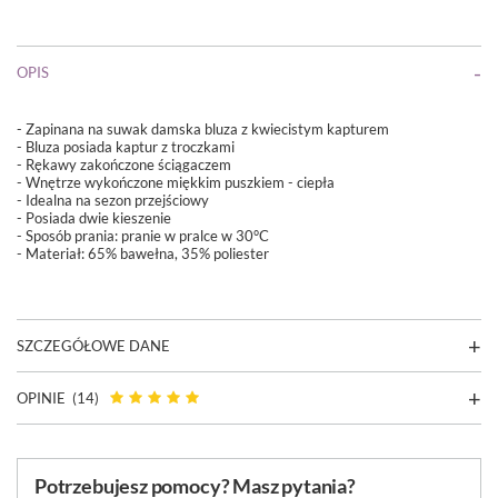
OPIS
- Zapinana na suwak damska bluza z kwiecistym kapturem
- Bluza posiada kaptur z troczkami
- Rękawy zakończone ściągaczem
- Wnętrze wykończone miękkim puszkiem - ciepła
- Idealna na sezon przejściowy
- Posiada dwie kieszenie
-
Sposób prania: pranie w pralce w 30°C
- Materiał: 65% bawełna, 35% poliester
SZCZEGÓŁOWE DANE
OPINIE
(14)
Potrzebujesz pomocy? Masz pytania?