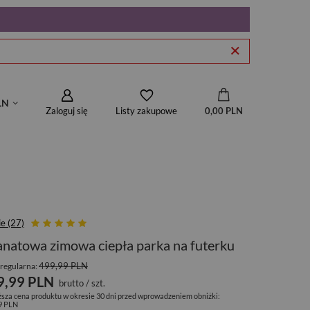
LN
Zaloguj się
0,00 PLN
Listy zakupowe
ie (27)
natowa zimowa ciepła parka na futerku
499,99 PLN
regularna:
9,99 PLN
brutto
/
szt.
ższa cena produktu w okresie 30 dni przed wprowadzeniem obniżki:
9 PLN