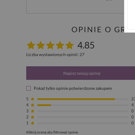
OPINIE O GR
4.85
Liczba wystawionych opinii: 27
Napisz swoją opinię
Pokaż tylko opinie potwierdzone zakupem
5
2
4
4
3
0
2
0
1
0
Kliknij ocenę aby filtrować opinie