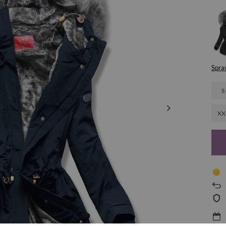
Spra
S
XX