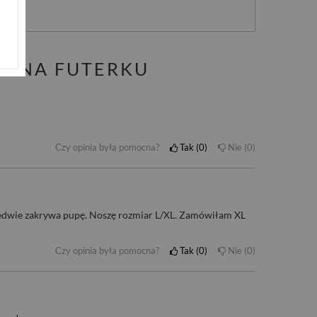
A NA FUTERKU
Czy opinia była pomocna?
Tak
0
Nie
0
a ledwie zakrywa pupę. Noszę rozmiar L/XL. Zamówiłam XL
Czy opinia była pomocna?
Tak
0
Nie
0