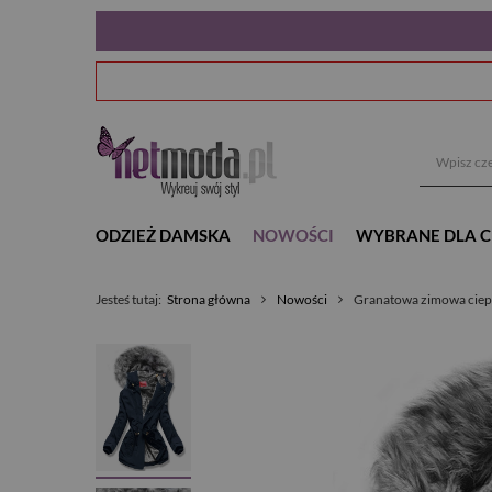
ODZIEŻ DAMSKA
NOWOŚCI
WYBRANE DLA C
Jesteś tutaj:
Strona główna
Nowości
Granatowa zimowa ciepł