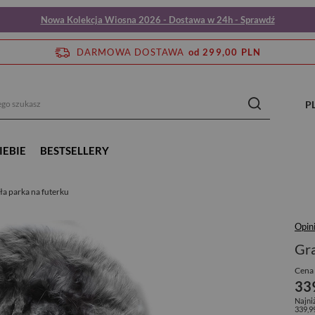
Nowa Kolekcja Wiosna 2026 - Dostawa w 24h - Sprawdź
DARMOWA DOSTAWA
od 299,00 PLN
P
IEBIE
BESTSELLERY
a parka na futerku
Opin
Gra
Cena 
33
Najni
339,9