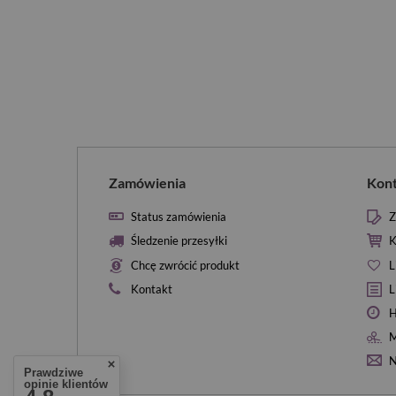
Zamówienia
Kon
Status zamówienia
Z
Śledzenie przesyłki
K
Chcę zwrócić produkt
L
Kontakt
L
H
M
N
Prawdziwe
opinie klientów