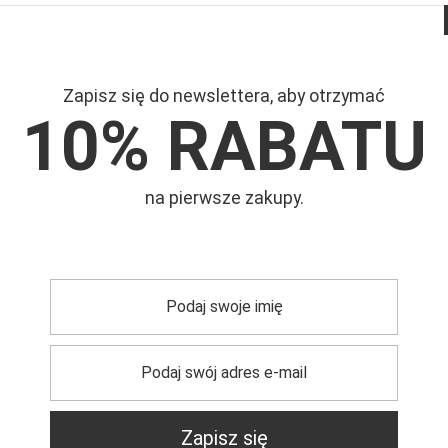
Zapisz się do newslettera, aby otrzymać
10% RABATU
Mar
na pierwsze zakupy.
Symb
trzebujesz pomocy? Masz pytania?
Zadaj pyta
Zapisz się
dpowiemy niezwłocznie, najciekawsze pytania i odpowiedzi