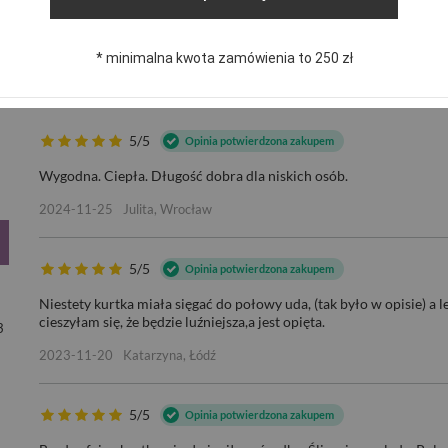
publikując dla innych.
* minimalna kwota zamówienia to 250 zł
ANATOWA ZIMOWA CIEPŁA PARK
5/5
Opinia potwierdzona zakupem
Wygodna. Ciepła. Długość dobra dla niskich osób.
2024-11-25
Julita, Wrocław
5/5
Opinia potwierdzona zakupem
Niestety kurtka miała sięgać do połowy uda, (tak było w opisie) 
cieszyłam się, że będzie luźniejsza,a jest opięta.
3
2023-11-20
Katarzyna, Łódź
5/5
Opinia potwierdzona zakupem