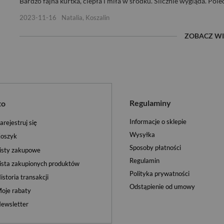
Bardzo fajna kurtka, ciepła i miła w środku. Ślicznie wygląda. Pol
2023-11-16
Natalia, Koszalin
ZOBACZ WI
Regulaminy
to
Informacje o sklepie
arejestruj się
Wysyłka
oszyk
Sposoby płatności
isty zakupowe
Regulamin
ista zakupionych produktów
Polityka prywatności
istoria transakcji
Odstąpienie od umowy
oje rabaty
ewsletter