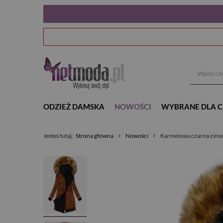
ODZIEŻ DAMSKA
NOWOŚCI
WYBRANE DLA C
Jesteś tutaj:
Strona główna
Nowości
Karmelowa czarna zimo