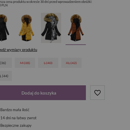
ższa cena produktu w okresie 30 dni przed wprowadzeniem obniżki:
0 PLN
wdź wymiary produktu
 (36)
M (38)
L (40)
XL (42)
L (44)
Dodaj do koszyka
Bardzo mała ilość
14
dni na łatwy zwrot
Bezpieczne zakupy