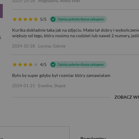
2025-10-28
Magdalena, Nowa Wieś
5/5
Opinia potwierdzona zakupem
Kurtka dokładnie taka jak na zdjęciu. Materiał dobry i wykończenie
większy od tego, który nosimy na codzień lub nawet 2 numery, jeśli
6
2024-10-28
Lucyna, Gdynia
4/5
Opinia potwierdzona zakupem
Było by super gdyby był rozmiar który zamawiałam
2024-01-21
Ewelina, Słupsk
ZOBACZ WI
Regulaminy
to