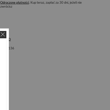
Odroczone płatności
. Kup teraz, zapłać za 30 dni, jeżeli nie
zwrócisz
ka
LHD
ol
M136