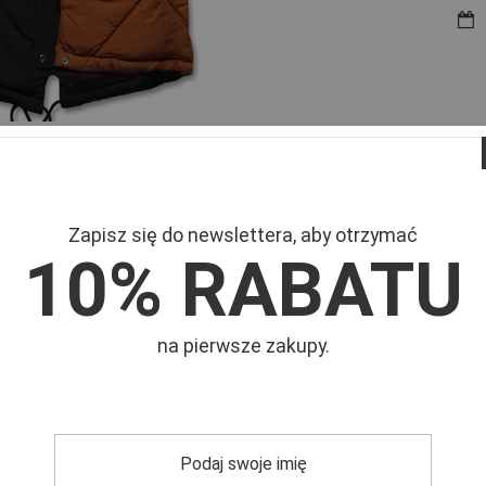
Mar
turem
 tego który nosisz
Symb
Zapisz się do newslettera, aby otrzymać
10% RABATU
na pierwsze zakupy.
0°C
L
XL
XXL
M
M/L
L
1
82
83
7
88
89