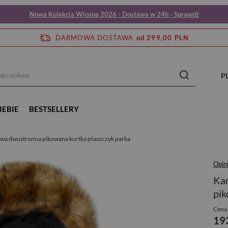
Nowa Kolekcja Wiosna 2026 - Dostawa w 24h - Sprawdź
DARMOWA DOSTAWA
od 299,00 PLN
P
IEBIE
BESTSELLERY
wa dwustronna pikowana kurtka płaszczyk parka
Opin
Ka
pik
Cena 
19