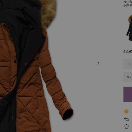
Najni
269,9
Spra
S
XX