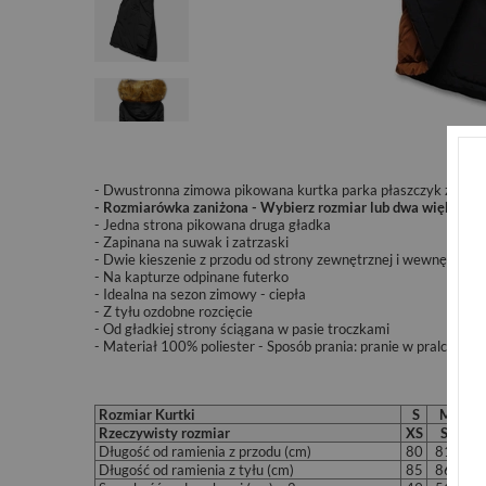
- Dwustronna zimowa pikowana kurtka parka płaszczyk z kap
- Rozmiarówka zaniżona - Wybierz rozmiar lub dwa większy od
- Jedna strona pikowana druga gładka
- Zapinana na suwak i zatrzaski
- Dwie kieszenie z przodu od strony zewnętrznej i wewnętrznej
- Na kapturze odpinane futerko
- Idealna na sezon zimowy - ciepła
- Z tyłu ozdobne rozcięcie
- Od gładkiej strony ściągana w pasie troczkami
- Materiał 100% poliester - Sposób prania: pranie w pralce w 3
Rozmiar Kurtki
S
M
Rzeczywisty rozmiar
XS
S
S/
Długość od ramienia z przodu (cm)
80
81
8
Długość od ramienia z tyłu (cm)
85
86
8