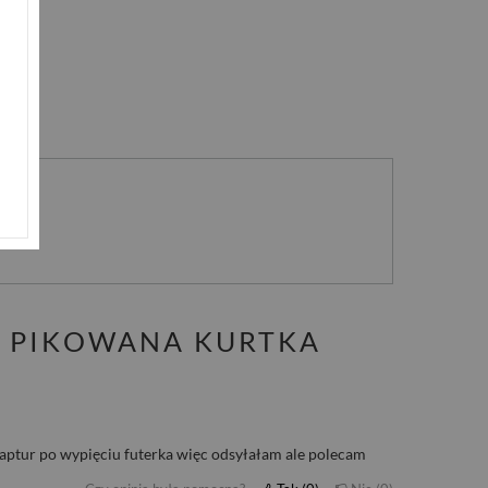
nie
 PIKOWANA KURTKA
 kaptur po wypięciu futerka więc odsyłałam ale polecam