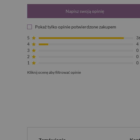
Napisz swoją opinię
Pokaż tylko opinie potwierdzone zakupem
5
3
4
4
3
0
2
0
1
0
Kliknij ocenę aby filtrować opinie
Zamówienia
Kon