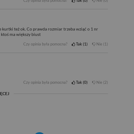
Czy opinia była pomocna?
Tak
0
Nie
0
 kurtki też ok. Co prawda rozmiar trzeba wziąć o 1 nr
 ktoś ma większy biust
Czy opinia była pomocna?
Tak
1
Nie
1
Czy opinia była pomocna?
Tak
0
Nie
2
ĘCEJ