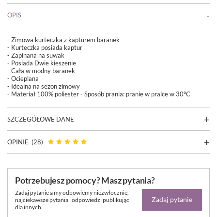
OPIS
- Zimowa kurteczka z kapturem baranek
- Kurteczka posiada kaptur
- Zapinana na suwak
- Posiada Dwie kieszenie
- Cała w modny baranek
- Ocieplana
- Idealna na sezon zimowy
- Materiał 100% poliester - Sposób prania: pranie w pralce w 30°C
SZCZEGÓŁOWE DANE
OPINIE
(28)
Potrzebujesz pomocy? Masz pytania?
Zadaj pytanie a my odpowiemy niezwłocznie,
Zadaj pytanie
najciekawsze pytania i odpowiedzi publikując
dla innych.