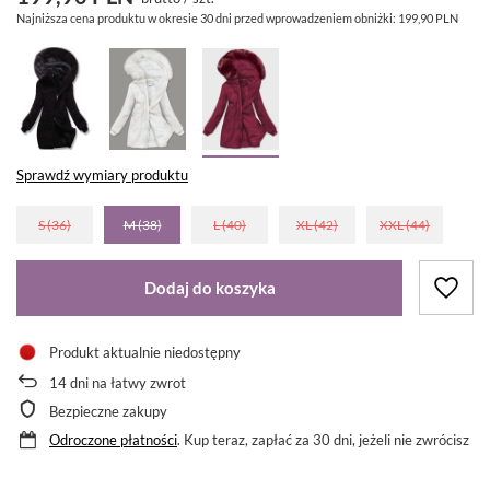
Najniższa cena produktu w okresie 30 dni przed wprowadzeniem obniżki:
199,90 PLN
Sprawdź wymiary produktu
S (36)
M (38)
L (40)
XL (42)
XXL (44)
Dodaj do koszyka
Produkt aktualnie niedostępny
14
dni na łatwy zwrot
Bezpieczne zakupy
Odroczone płatności
. Kup teraz, zapłać za 30 dni, jeżeli nie zwrócisz