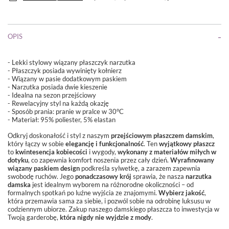
OPIS
- Lekki stylowy wiązany płaszczyk narzutka
- Płaszczyk posiada wywinięty kołnierz
- Wiązany w pasie dodatkowym paskiem
- Narzutka posiada dwie kieszenie
- Idealna na sezon przejściowy
- Rewelacyjny styl na każdą okazję
-
Sposób prania: pranie w pralce w 30°C
- Materiał: 95%
poliester
, 5%
elastan
Odkryj doskonałość i styl z naszym
przejściowym płaszczem damskim
,
który łączy w sobie
elegancję i funkcjonalność
. Ten
wyjątkowy płaszcz
to
kwintesencja kobiecości
i wygody,
wykonany z materiałów miłych w
dotyku
, co zapewnia komfort noszenia przez cały dzień.
Wyrafinowany
wiązany paskiem design
podkreśla sylwetkę, a zarazem zapewnia
swobodę ruchów. Jego
ponadczasowy krój
sprawia, że nasza
narzutka
damska
jest idealnym wyborem na różnorodne okoliczności – od
formalnych spotkań po luźne wyjścia ze znajomymi.
Wybierz jakość
,
która przemawia sama za siebie, i pozwól sobie na odrobinę luksusu w
codziennym ubiorze. Zakup naszego damskiego płaszcza to inwestycja w
Twoją garderobę,
która nigdy nie wyjdzie z mody
.