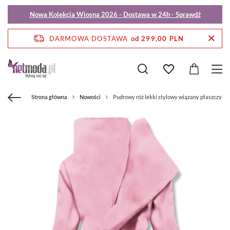
Nowa Kolekcja Wiosna 2026 - Dostawa w 24h - Sprawdź
DARMOWA DOSTAWA
od 299,00 PLN
Strona główna
Nowości
Pudrowy róż lekki stylowy wiązany płaszczyk n