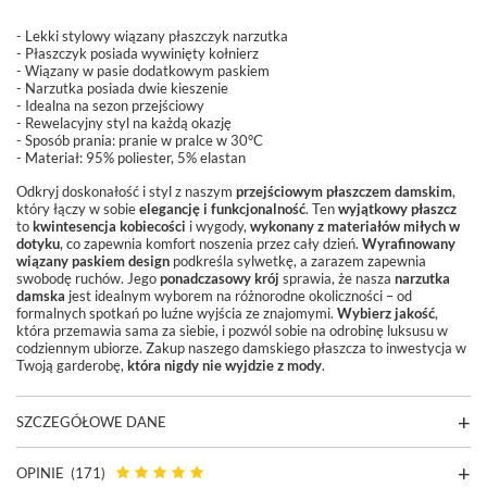
- Lekki stylowy wiązany płaszczyk narzutka
- Płaszczyk posiada wywinięty kołnierz
- Wiązany w pasie dodatkowym paskiem
- Narzutka posiada dwie kieszenie
- Idealna na sezon przejściowy
- Rewelacyjny styl na każdą okazję
-
Sposób prania: pranie w pralce w 30°C
- Materiał: 95%
poliester
, 5%
elastan
Odkryj doskonałość i styl z naszym
przejściowym płaszczem damskim
,
który łączy w sobie
elegancję i funkcjonalność
. Ten
wyjątkowy płaszcz
to
kwintesencja kobiecości
i wygody,
wykonany z materiałów miłych w
dotyku
, co zapewnia komfort noszenia przez cały dzień.
Wyrafinowany
wiązany paskiem design
podkreśla sylwetkę, a zarazem zapewnia
swobodę ruchów. Jego
ponadczasowy krój
sprawia, że nasza
narzutka
damska
jest idealnym wyborem na różnorodne okoliczności – od
formalnych spotkań po luźne wyjścia ze znajomymi.
Wybierz jakość
,
która przemawia sama za siebie, i pozwól sobie na odrobinę luksusu w
codziennym ubiorze. Zakup naszego damskiego płaszcza to inwestycja w
Twoją garderobę,
która nigdy nie wyjdzie z mody
.
SZCZEGÓŁOWE DANE
OPINIE
(171)