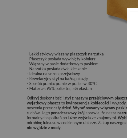
- Lekki stylowy wiązany płaszczyk narzutka
- Płaszczyk posiada wywinięty kołnierz
- Wiązany w pasie dodatkowym paskiem
- Narzutka posiada dwie kieszenie
- Idealna na sezon przejściowy
- Rewelacyjny styl na każdą okazję
-
Sposób prania: pranie w pralce w 30°C
- Materiał: 95%
poliester
, 5%
elastan
Odkryj doskonałość i styl z naszym
przejściowym płaszczem 
wyjątkowy płaszcz
to
kwintesencja kobiecości
i wygody,
wykon
noszenia przez cały dzień.
Wyrafinowany wiązany paskiem des
ruchów. Jego
ponadczasowy krój
sprawia, że nasza
narzutka d
formalnych spotkań po luźne wyjścia ze znajomymi.
Wybierz ja
odrobinę luksusu w codziennym ubiorze. Zakup naszego damski
nie wyjdzie z mody
.