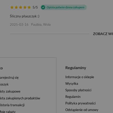
5/5
Opinia potwierdzona zakupem
Śliczny płaszczyk :)
2025-03-16
Paulina, Wola
ZOBACZ WI
Regulaminy
to
Informacje o sklepie
arejestruj się
Wysyłka
oszyk
Sposoby płatności
isty zakupowe
Regulamin
ista zakupionych produktów
Polityka prywatności
istoria transakcji
Odstąpienie od umowy
oje rabaty