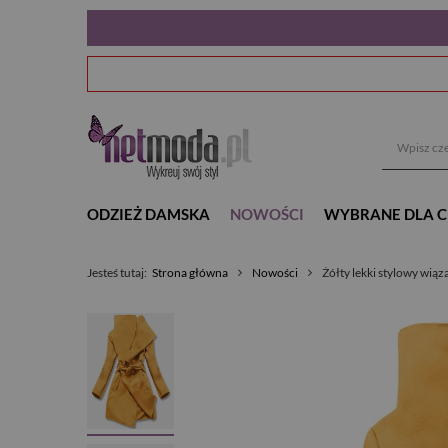
ODZIEŻ DAMSKA
NOWOŚCI
WYBRANE DLA C
Jesteś tutaj:
Strona główna
Nowości
Żółty lekki stylowy wią