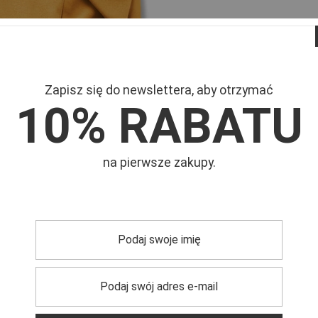
Zapisz się do newslettera, aby otrzymać
10% RABATU
Mar
Symb
na pierwsze zakupy.
damskim
, który łączy w sobie
elegancję i funkcjonalność
. Ten
any z materiałów miłych w dotyku
, co zapewnia komfort
ign
podkreśla sylwetkę, a zarazem zapewnia swobodę
amska
jest idealnym wyborem na różnorodne okoliczności – od
kość
, która przemawia sama za siebie, i pozwól sobie na
ego płaszcza to inwestycja w Twoją garderobę,
która nigdy