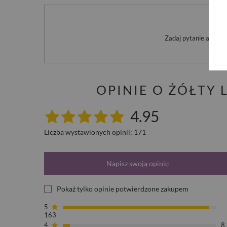
Po
Zadaj pytanie a my o
OPINIE O ŻÓŁTY
4.95
Liczba wystawionych opinii: 171
Napisz swoją opinię
Pokaż tylko opinie potwierdzone zakupem
5
163
4
8