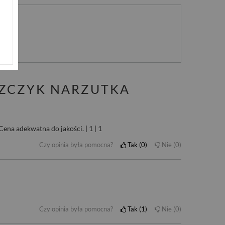
nie
SZCZYK NARZUTKA
ena adekwatna do jakości. | 1 | 1
Czy opinia była pomocna?
Tak
0
Nie
0
Czy opinia była pomocna?
Tak
1
Nie
0