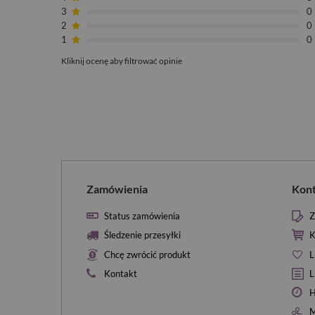
3
0
2
0
1
0
Kliknij ocenę aby filtrować opinie
Zamówienia
Kon
Status zamówienia
Z
Śledzenie przesyłki
K
Chcę zwrócić produkt
L
Kontakt
L
H
M