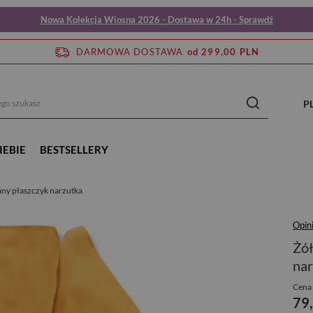
Nowa Kolekcja Wiosna 2026 - Dostawa w 24h - Sprawdź
DARMOWA DOSTAWA
od 299,00 PLN
P
IEBIE
BESTSELLERY
zany płaszczyk narzutka
Opin
Żół
nar
Cena 
79