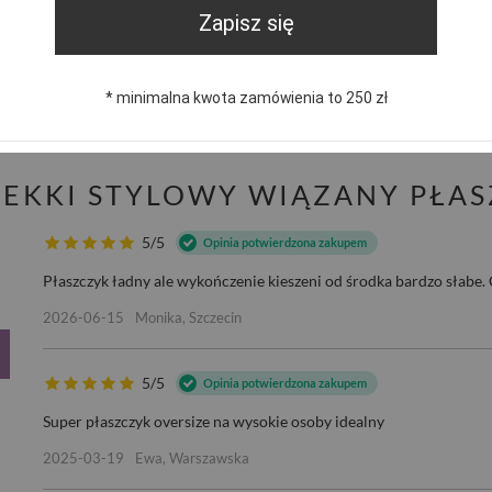
Zapisz się
trzebujesz pomocy? Masz pytania?
Zadaj pyta
dpowiemy niezwłocznie, najciekawsze pytania i odpowiedzi
* minimalna kwota zamówienia to 250 zł
publikując dla innych.
 LEKKI STYLOWY WIĄZANY PŁA
5/5
Opinia potwierdzona zakupem
Płaszczyk ładny ale wykończenie kieszeni od środka bardzo słabe. C
2026-06-15
Monika, Szczecin
5/5
Opinia potwierdzona zakupem
Super płaszczyk oversize na wysokie osoby idealny
2025-03-19
Ewa, Warszawska