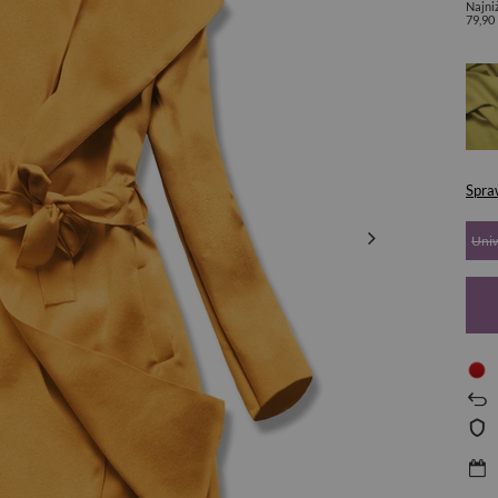
Najni
79,90
Spra
Uni