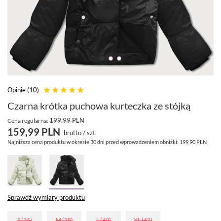
Opinie (10)
Czarna krótka puchowa kurteczka ze stójką
199,99 PLN
Cena regularna:
159,99 PLN
brutto
/
szt.
Najniższa cena produktu w okresie 30 dni przed wprowadzeniem obniżki:
199,90 PLN
Sprawdź wymiary produktu
S (36)
M (38)
L (40)
XL (42)