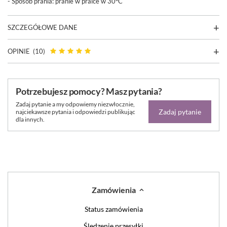
- Sposób prania:
pranie w pralce w 30°C
SZCZEGÓŁOWE DANE
OPINIE
(10)
Potrzebujesz pomocy? Masz pytania?
Zadaj pytanie a my odpowiemy niezwłocznie,
Zadaj pytanie
najciekawsze pytania i odpowiedzi publikując
dla innych.
Zamówienia
Status zamówienia
Śledzenie przesyłki