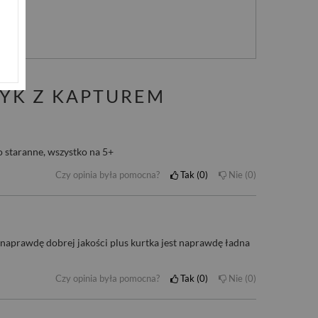
nie
ZYK Z KAPTUREM
o staranne, wszystko na 5+
Czy opinia była pomocna?
Tak
0
Nie
0
 naprawdę dobrej jakości plus kurtka jest naprawdę ładna
Czy opinia była pomocna?
Tak
0
Nie
0