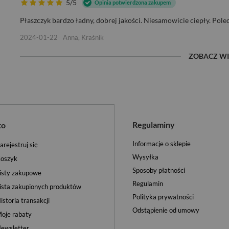
5/5
Opinia potwierdzona zakupem
Płaszczyk bardzo ładny, dobrej jakości. Niesamowicie ciepły. Pole
2024-01-22
Anna, Kraśnik
ZOBACZ WI
Regulaminy
to
Informacje o sklepie
arejestruj się
Wysyłka
oszyk
Sposoby płatności
isty zakupowe
Regulamin
ista zakupionych produktów
Polityka prywatności
istoria transakcji
Odstąpienie od umowy
oje rabaty
ewsletter