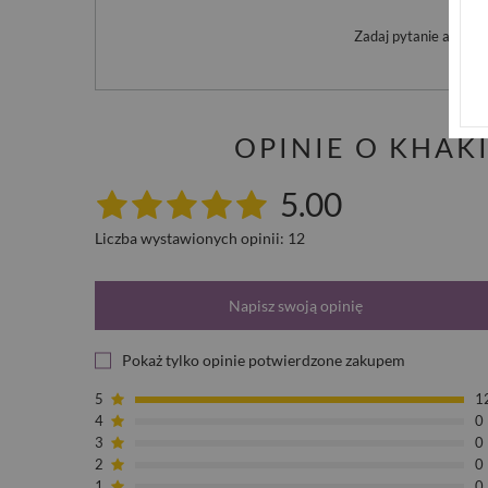
Po
Zadaj pytanie a my o
OPINIE O KHAK
5.00
Liczba wystawionych opinii: 12
Napisz swoją opinię
Pokaż tylko opinie potwierdzone zakupem
5
1
4
0
3
0
2
0
1
0