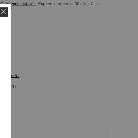
Odroczone płatności
. Kup teraz, zapłać za 30 dni, jeżeli nie
zwrócisz
ka
S'WEST
ol
B537