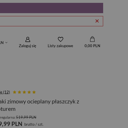
LN
Zaloguj się
0,00 PLN
Listy zakupowe
ie (12)
ki zimowy ocieplany płaszczyk z
pturem
519,99 PLN
regularna:
9,99 PLN
brutto
/
szt.