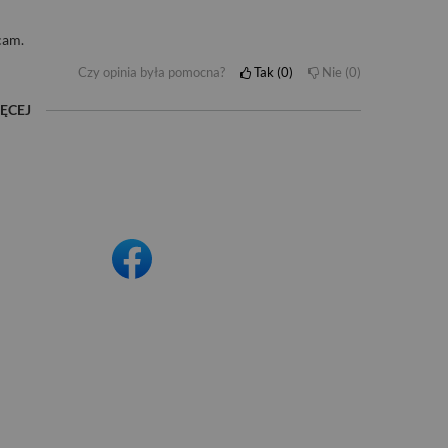
cam.
Czy opinia była pomocna?
Tak
0
Nie
0
ĘCEJ