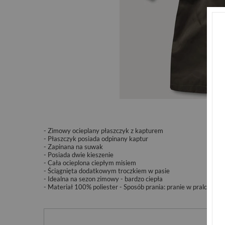
- Zimowy ocieplany płaszczyk z kapturem
- Płaszczyk posiada odpinany kaptur
- Zapinana na suwak
- Posiada dwie kieszenie
- Cała ocieplona ciepłym misiem
- Ściągnięta dodatkowym troczkiem w pasie
- Idealna na sezon zimowy - bardzo ciepła
- Materiał 100% poliester - Sposób prania: pranie w pralce w 3