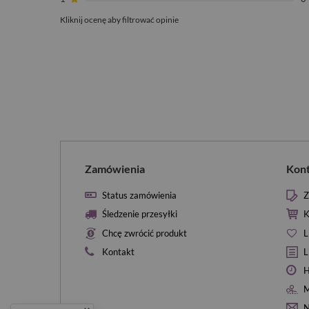
Kliknij ocenę aby filtrować opinie
Zamówienia
Kon
Status zamówienia
Z
Śledzenie przesyłki
K
Chcę zwrócić produkt
L
Kontakt
L
H
M
N