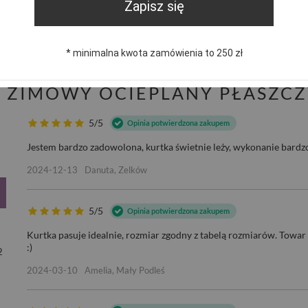
trzebujesz pomocy? Masz pytania?
Zapisz się
Zadaj pyta
dpowiemy niezwłocznie, najciekawsze pytania i odpowiedzi
publikując dla innych.
* minimalna kwota zamówienia to 250 zł
I ZIMOWY OCIEPLANY PŁASZC
5/5
Opinia potwierdzona zakupem
Jestem bardzo zadowolona, kurtka świetnie leży, wykonanie bardz
2024-12-13
Danuta, Zelków
5/5
Opinia potwierdzona zakupem
Kurtka pasuje idealnie, rozmiar zgodny z tabelą rozmiarów. Towar
:)
2
2024-03-10
Amelia, Mały Podleś