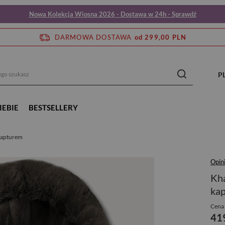
Nowa Kolekcja Wiosna 2026 - Dostawa w 24h - Sprawdź
DARMOWA DOSTAWA
od 299,00 PLN
P
IEBIE
BESTSELLERY
 kapturem
Opin
Kha
ka
Cena 
41