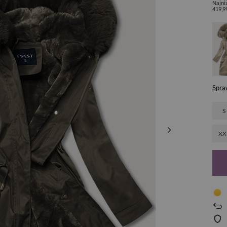
Najni
419,9
Spra
S
XX