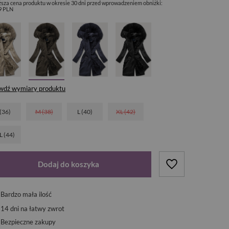
ższa cena produktu w okresie 30 dni przed wprowadzeniem obniżki:
9 PLN
wdź wymiary produktu
 (36)
M (38)
L (40)
XL (42)
L (44)
Dodaj do koszyka
Bardzo mała ilość
14
dni na łatwy zwrot
Bezpieczne zakupy