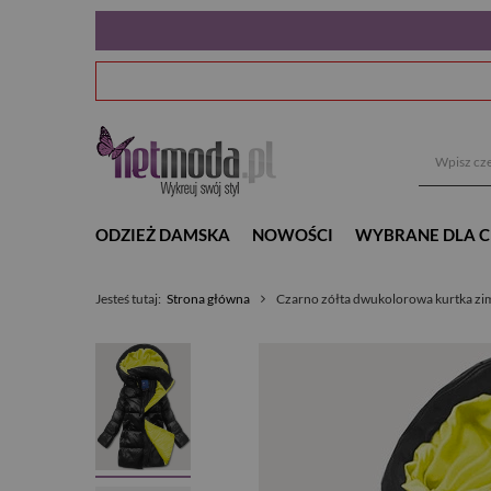
ODZIEŻ DAMSKA
NOWOŚCI
WYBRANE DLA C
Jesteś tutaj:
Strona główna
Czarno zółta dwukolorowa kurtka z