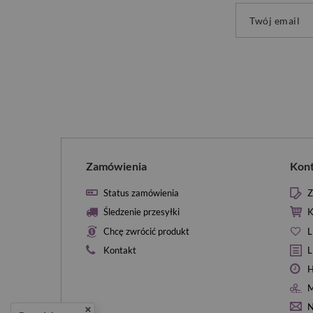
Twój email
Zamówienia
Kon
Status zamówienia
Z
Śledzenie przesyłki
K
Chcę zwrócić produkt
L
Kontakt
L
H
M
N