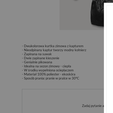
- Dwukolorowa kurtka zimowa z kapturem
- Nieodpinany kaptur tworzy modny kołnierz
- Zapinana na suwak
- Dwie zapinane kieszenie
- Genialnie pikowana
- Idealna na sezon zimowy - ciepła
- W środku wypełniona ocieplaczem
- Materiał 100% poliester - ekoskóra
- Sposób prania:
pranie w pralce w 30°C
Po
Zadaj pytanie a my o