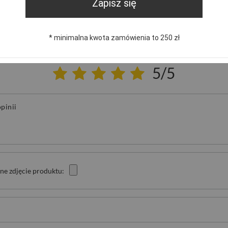
Zapisz się
NAPISZ SWOJĄ OPINIĘ
* minimalna kwota zamówienia to 250 zł
Twoja ocena:
5/5
pinii
ne zdjęcie produktu: