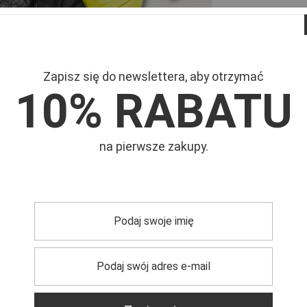
Zapisz się do newslettera, aby otrzymać
10% RABATU
Mar
Symb
na pierwsze zakupy.
trzebujesz pomocy? Masz pytania?
Zadaj pyta
dpowiemy niezwłocznie, najciekawsze pytania i odpowiedzi
publikując dla innych.