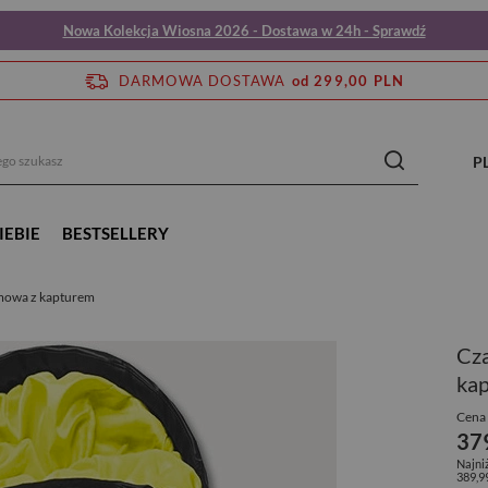
Nowa Kolekcja Wiosna 2026 - Dostawa w 24h - Sprawdź
DARMOWA DOSTAWA
od 299,00 PLN
P
IEBIE
BESTSELLERY
imowa z kapturem
Cza
ka
Cena 
37
Najni
389,9