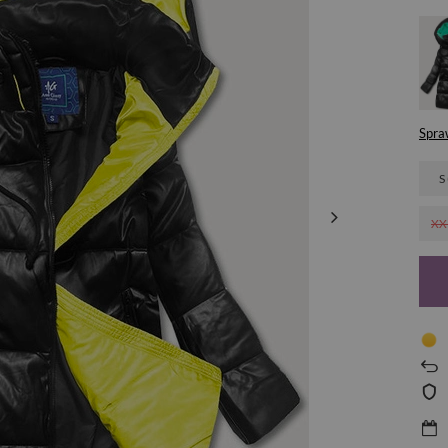
Spra
S
XX