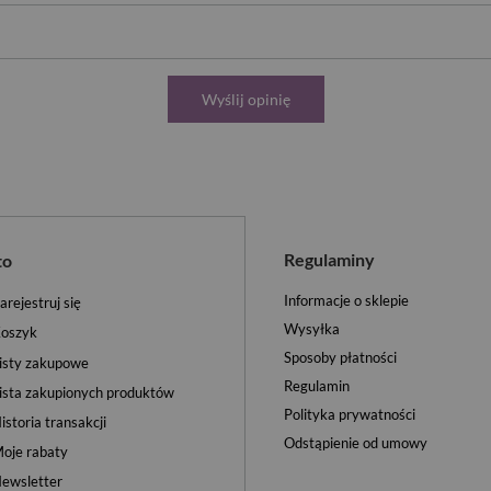
Wyślij opinię
Regulaminy
to
Informacje o sklepie
arejestruj się
Wysyłka
oszyk
Sposoby płatności
isty zakupowe
Regulamin
ista zakupionych produktów
Polityka prywatności
istoria transakcji
Odstąpienie od umowy
oje rabaty
ewsletter