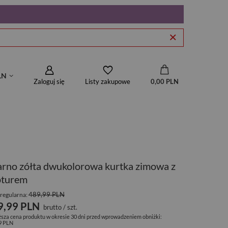
LN
Zaloguj się
0,00 PLN
Listy zakupowe
rno zółta dwukolorowa kurtka zimowa z
pturem
489,99 PLN
regularna:
9,99 PLN
brutto
/
szt.
ższa cena produktu w okresie 30 dni przed wprowadzeniem obniżki:
9 PLN