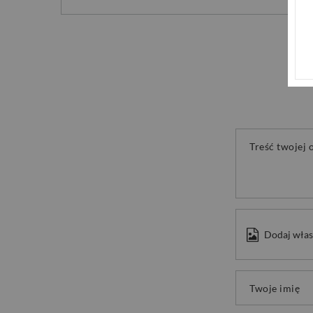
Treść twojej o
Dodaj włas
Twoje imię