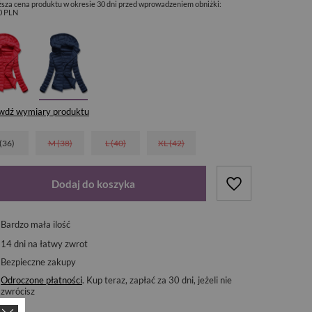
ższa cena produktu w okresie 30 dni przed wprowadzeniem obniżki:
0 PLN
wdź wymiary produktu
 (36)
M (38)
L (40)
XL (42)
Dodaj do koszyka
Bardzo mała ilość
14
dni na łatwy zwrot
Bezpieczne zakupy
Odroczone płatności
. Kup teraz, zapłać za 30 dni, jeżeli nie
zwrócisz