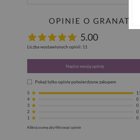
OPINIE O GRANATO
5.00
Liczba wystawionych opinii: 11
Napisz swoją opinię
Pokaż tylko opinie potwierdzone zakupem
5
1
4
0
3
0
2
0
1
0
Kliknij ocenę aby filtrować opinie