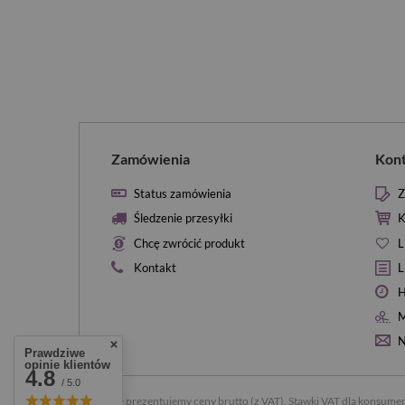
Zamówienia
Kon
Status zamówienia
Z
Śledzenie przesyłki
K
Chcę zwrócić produkt
L
Kontakt
L
H
M
N
Prawdziwe
opinie klientów
4.8
/ 5.0
W sklepie prezentujemy ceny brutto (z VAT).
Stawki VAT dla konsumen