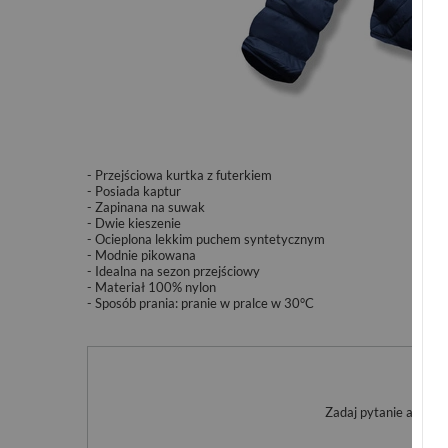
- Przejściowa kurtka z futerkiem
- Posiada kaptur
- Zapinana na suwak
- Dwie kieszenie
- Ocieplona lekkim puchem syntetycznym
- Modnie pikowana
- Idealna na sezon przejściowy
- Materiał 100% nylon
- Sposób prania: pranie w pralce w 30°C
Po
Zadaj pytanie a my o