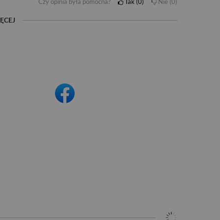
Czy opinia była pomocna?
Tak
0
Nie
0
ĘCEJ