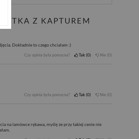
KURTKA Z KAPTUREM
jęcia. Dokładnie to czego chciałam :)
Czy opinia była pomocna?
Tak
0
Nie
0
Czy opinia była pomocna?
Tak
0
Nie
0
zycia na lamówce rękawa, myślę ze przy takiej cenie nie
iałam.