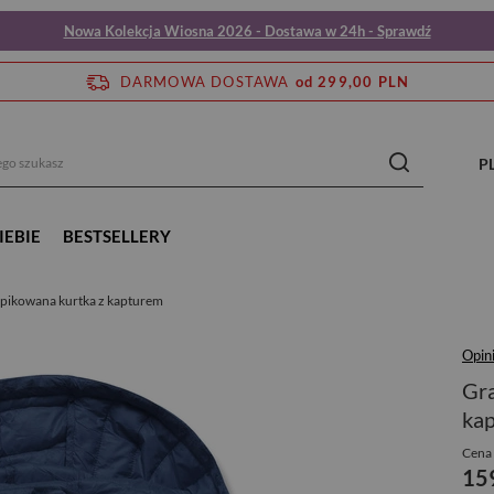
Nowa Kolekcja Wiosna 2026 - Dostawa w 24h - Sprawdź
DARMOWA DOSTAWA
od 299,00 PLN
P
IEBIE
BESTSELLERY
pikowana kurtka z kapturem
Opin
Gra
ka
Cena 
15