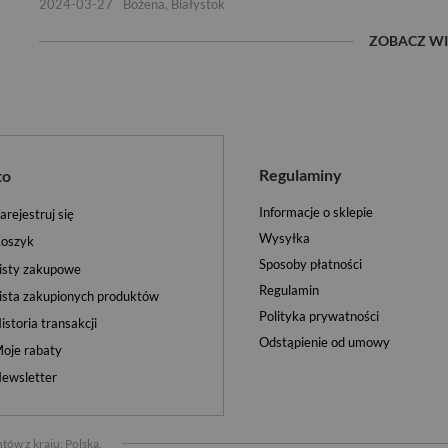
2024-03-27
Bożena, Białystok
ZOBACZ WI
Regulaminy
to
Informacje o sklepie
arejestruj się
Wysyłka
oszyk
Sposoby płatności
isty zakupowe
Regulamin
ista zakupionych produktów
Polityka prywatności
istoria transakcji
Odstąpienie od umowy
oje rabaty
ewsletter
tów z kraju:
Polska
.