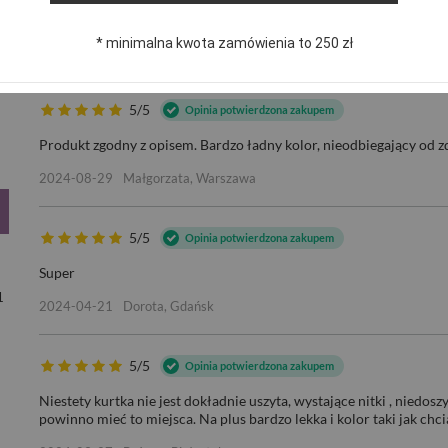
* minimalna kwota zamówienia to 250 zł
WA PRZEJŚCIOWA PIKOWANA 
5/5
Opinia potwierdzona zakupem
Produkt zgodny z opisem. Bardzo ładny kolor, nieodbiegający od zd
2024-08-29
Małgorzata, Warszawa
5/5
Opinia potwierdzona zakupem
Super
1
2024-04-21
Dorota, Gdańsk
5/5
Opinia potwierdzona zakupem
Niestety kurtka nie jest dokładnie uszyta, wystające nitki , niedos
powinno mieć to miejsca. Na plus bardzo lekka i kolor taki jak chc