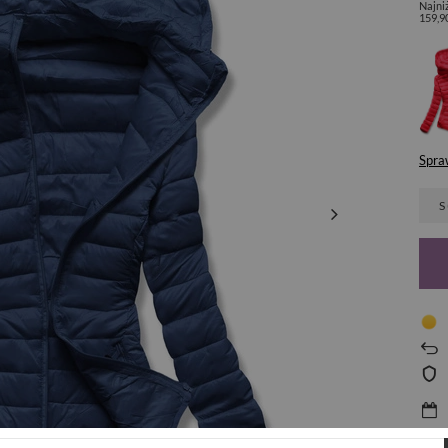
Najni
159,9
Spra
S