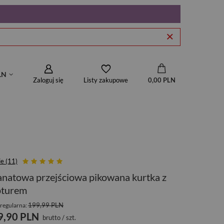
LN
Zaloguj się
0,00 PLN
Listy zakupowe
ie (11)
natowa przejściowa pikowana kurtka z
pturem
199,99 PLN
regularna:
9,90 PLN
brutto
/
szt.