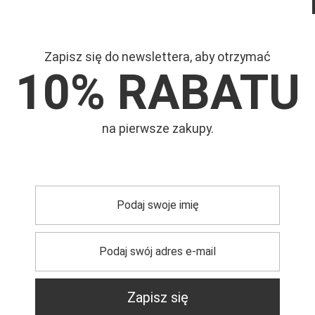
Zapisz się do newslettera, aby otrzymać
10% RABATU
Mar
na pierwsze zakupy.
Symb
trzebujesz pomocy? Masz pytania?
Zadaj pyta
dpowiemy niezwłocznie, najciekawsze pytania i odpowiedzi
Zapisz się
publikując dla innych.