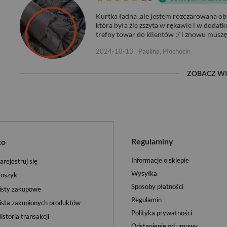
Kurtka ładna ,ale jestem rozczarowana obs
która była źle zszyta w rękawie i w dodat
trefny towar do klientów :/ i znowu muszę 
2024-10-13
Paulina, Płochocin
ZOBACZ WI
Regulaminy
to
Informacje o sklepie
arejestruj się
Wysyłka
oszyk
Sposoby płatności
isty zakupowe
Regulamin
ista zakupionych produktów
Polityka prywatności
istoria transakcji
Odstąpienie od umowy