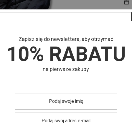
Zapisz się do newslettera, aby otrzymać
10% RABATU
Mar
m - kołnierzem
Symb
na pierwsze zakupy.
trzebujesz pomocy? Masz pytania?
Zadaj pyta
dpowiemy niezwłocznie, najciekawsze pytania i odpowiedzi
publikując dla innych.