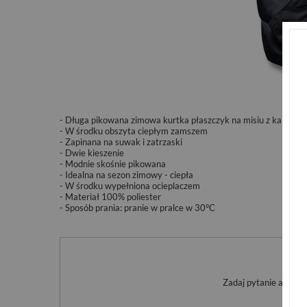
- Długa pikowana zimowa kurtka płaszczyk na misiu z kapture
- W środku obszyta ciepłym zamszem
- Zapinana na suwak i zatrzaski
- Dwie kieszenie
- Modnie skośnie pikowana
- Idealna na sezon zimowy - ciepła
- W środku wypełniona ocieplaczem
- Materiał 100% poliester
- Sposób prania:
pranie w pralce w 30°C
Po
Zadaj pytanie a my o