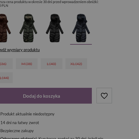
ższa cena produktu w okresie 30 dni przed wprowadzeniem obniżki:
0 PLN
wdź wymiary produktu
 (36)
M (38)
L (40)
XL (42)
L (44)
Dodaj do koszyka
Produkt aktualnie niedostępny
14
dni na łatwy zwrot
Bezpieczne zakupy
Odroczone płatności
. Kup teraz, zapłać za 30 dni, jeżeli nie