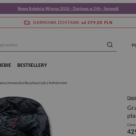
Nowa Kolekcja Wiosna 2026 - Dostawa w 24h - Sprawdź
DARMOWA DOSTAWA
od 299,00 PLN
P
IEBIE
BESTSELLERY
na zimowa kurtka płaszczyk z kołnierzem
Opin
Gra
pła
Cena 
42