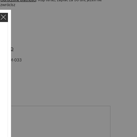
zwrócisz
ka
LHD
ol
2M-033
nie