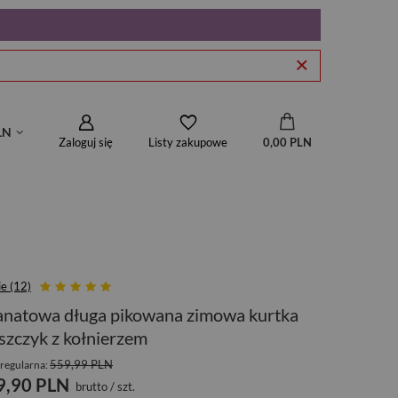
LN
Zaloguj się
0,00 PLN
Listy zakupowe
ie (12)
natowa długa pikowana zimowa kurtka
szczyk z kołnierzem
559,99 PLN
regularna:
9,90 PLN
brutto
/
szt.