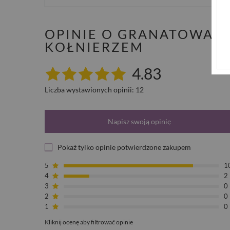
OPINIE O GRANATOWA 
KOŁNIERZEM
4.83
Liczba wystawionych opinii: 12
Napisz swoją opinię
Pokaż tylko opinie potwierdzone zakupem
5
1
4
2
3
0
2
0
1
0
Kliknij ocenę aby filtrować opinie