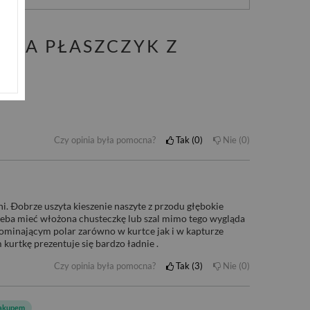
TKA PŁASZCZYK Z
Czy opinia była pomocna?
Tak
0
Nie
0
. Ðobrze uszyta kieszenie naszyte z przodu głębokie
trzeba mieć włożona chusteczkę lub szal mimo tego wygląda
ominającym polar zarówno w kurtce jak i w kapturze
kurtkę prezentuje się bardzo ładnie .
Czy opinia była pomocna?
Tak
3
Nie
0
zakupem