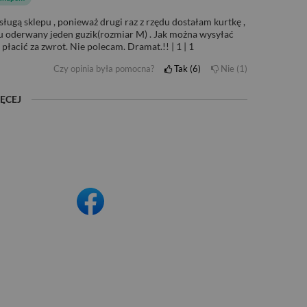
ługą sklepu , ponieważ drugi raz z rzędu dostałam kurtkę ,
ku oderwany jeden guzik(rozmiar M) . Jak można wysyłać
płacić za zwrot. Nie polecam. Dramat.!! | 1 | 1
Czy opinia była pomocna?
Tak
6
Nie
1
ĘCEJ