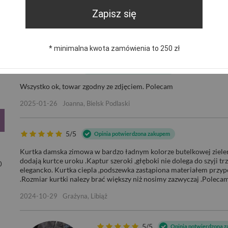
Zapisz się
DŁUGA PIKOWANA ZIMOWA KUR
* minimalna kwota zamówienia to 250 zł
5/5
Opinia potwierdzona zakupem
Wszystko ok, towar zgodny ze zdjęciem. Polecam
2025-01-26
Joanna, Bielsk Podlaski
5/5
Opinia potwierdzona zakupem
Kurtka damska zimowa w bardzo ładnym kolorze butelkowej zieleni
dodają kurtce uroku .Kaptur szeroki ,głęboki nie dolega do szyji 
0
elegancko. Kurtka ciepla ,podszewka zastąpiona materiałem przyp
.Rozmiar kurtki nalezy brać większy niż nosimy zazwyczaj .Polecam 
2024-10-29
Grażyna, Libiąż
5/5
Opinia potwierdzona 