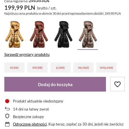
299,99 PLN
Cena regularna:
199,99 PLN
brutto
/
szt.
Najniższa cena produktu w okresie 30 dni przed wprowadzeniem obniżki:
249,90 PLN
Sprawdź wymiary produktu
S (36)
M (38)
L (40)
XL (42)
XXL (44)
Dodaj do koszyka
Produkt aktualnie niedostępny
14
dni na łatwy zwrot
Bezpieczne zakupy
Odroczone płatności
. Kup teraz, zapłać za 30 dni, jeżeli nie zwrócisz