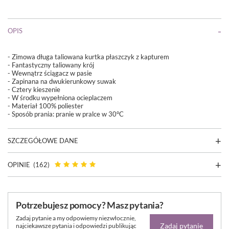
OPIS
- Zimowa długa taliowana kurtka płaszczyk z kapturem
- Fantastyczny taliowany krój
- Wewnątrz ściągacz w pasie
- Zapinana na dwukierunkowy suwak
- Cztery kieszenie
- W środku wypełniona ocieplaczem
- Materiał 100% poliester
- Sposób prania:
pranie w pralce w 30°C
SZCZEGÓŁOWE DANE
OPINIE
(162)
Potrzebujesz pomocy? Masz pytania?
Zadaj pytanie a my odpowiemy niezwłocznie,
Zadaj pytanie
najciekawsze pytania i odpowiedzi publikując