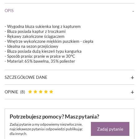
OPIS
- Wygodna bluza sukienka long z kapturem
- Bluza posiada kaptur z troczkami
- Rękawy zakończone ściągaczem
- Wnętrze wykończone miękkim puszkiem - ciepła
- Idealna na sezon przejściowy
- Bluza posiada dużą kieszeń typu kangurka
-
Sposób prania: pranie w pralce w 30°C
- Materiał: 65% bawełna, 35% poliester
SZCZEGÓŁOWE DANE
OPINIE
(8)
Potrzebujesz pomocy? Masz pytania?
Zadaj pytanie a my odpowiemy niezwłocznie,
Zadaj pytanie
najciekawsze pytania i odpowiedzi publikując
dla innych.