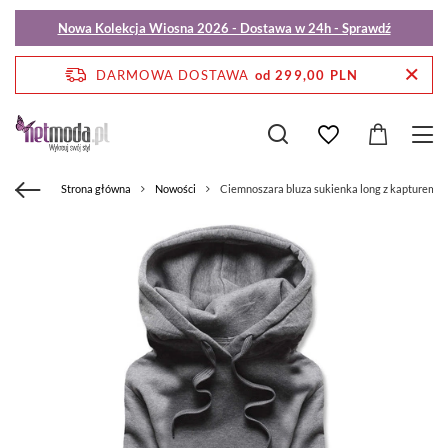
Nowa Kolekcja Wiosna 2026 - Dostawa w 24h - Sprawdź
DARMOWA DOSTAWA
od 299,00 PLN
Strona główna
Nowości
Ciemnoszara bluza sukienka long z kapturem