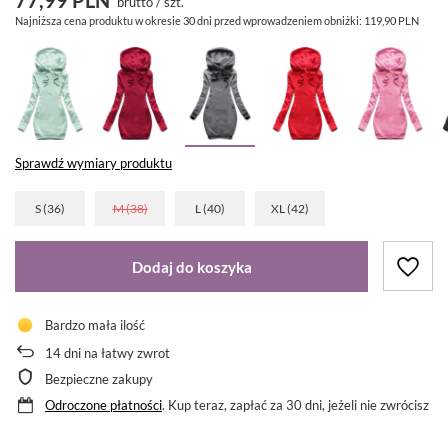
brutto
/
szt.
Najniższa cena produktu w okresie 30 dni przed wprowadzeniem obniżki:
119,90 PLN
Sprawdź wymiary produktu
S (36)
M (38)
L (40)
XL (42)
Dodaj do koszyka
Bardzo mała ilość
14
dni na łatwy zwrot
Bezpieczne zakupy
Odroczone płatności
. Kup teraz, zapłać za 30 dni, jeżeli nie zwrócisz