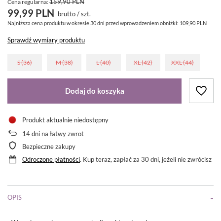
159,90 PLN
Cena regularna:
99,99 PLN
brutto
/
szt.
Najniższa cena produktu w okresie 30 dni przed wprowadzeniem obniżki:
109,90 PLN
Sprawdź wymiary produktu
S (36)
M (38)
L (40)
XL (42)
XXL (44)
Dodaj do koszyka
Produkt aktualnie niedostępny
14
dni na łatwy zwrot
Bezpieczne zakupy
Odroczone płatności
. Kup teraz, zapłać za 30 dni, jeżeli nie zwrócisz
OPIS