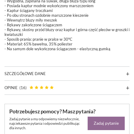
- Wygodna, zapinana na suwak, długa bluza typu long
- Posiada kaptur modnie wykończony marszczeniem
- Kaptur ściągany troczkami
- Po obu stronach ozdobnie marszczone kieszenie
- Wewnątrz bluzy miły meszek
- Rękawy zakończone ściągaczem
- Rękawy, skośny przód bluzy oraz kaptur i górna część pleców w groszki i
kwiatuszki
- Sposób prania: pranie w pralce w 30°C
- Materiał: 65% bawełna, 35% poliester
- Na samym dole wykończona ściągaczem - elastyczną gumką
SZCZEGÓŁOWE DANE
OPINIE
(16)
Potrzebujesz pomocy? Masz pytania?
Zadaj pytanie a my odpowiemy niezwłocznie,
Zadaj pytanie
najciekawsze pytania i odpowiedzi publikując
dla innych.