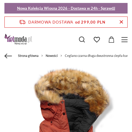
Nowa Kolekcja Wiosna 2026 - Dostawa w 24h - Sprawdź
DARMOWA DOSTAWA
od 299,00 PLN
Strona główna
Nowości
Ceglano czarna długa dwustronna ciepła kurtk