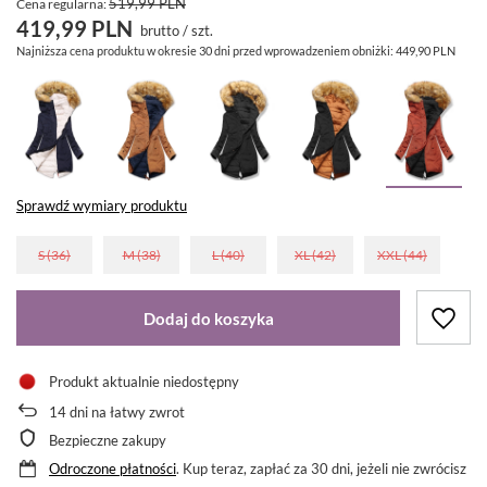
519,99 PLN
Cena regularna:
419,99 PLN
brutto
/
szt.
Najniższa cena produktu w okresie 30 dni przed wprowadzeniem obniżki:
449,90 PLN
Sprawdź wymiary produktu
S (36)
M (38)
L (40)
XL (42)
XXL (44)
Dodaj do koszyka
Produkt aktualnie niedostępny
14
dni na łatwy zwrot
Bezpieczne zakupy
Odroczone płatności
. Kup teraz, zapłać za 30 dni, jeżeli nie zwrócisz