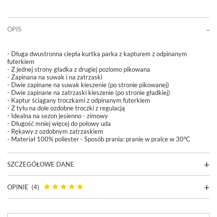
OPIS
- Długa dwustronna ciepła kurtka parka z kapturem z odpinanym
futerkiem
- Z jednej strony gładka z drugiej poziomo pikowana
- Zapinana na suwak i na zatrzaski
- Dwie zapinane na suwak kieszenie (po stronie pikowanej)
- D
wie zapinane na zatrzaski kieszenie (po stronie gładkiej)
- Kaptur ściągany troczkami z odpinanym futerkiem
- Z tyłu na dole ozdobne troczki z regulacją
- Idealna na sezon jesienno - zimowy
- Długość mniej więcej do połowy uda
- Rękawy z ozdobnym zatrzaskiem
- Materiał 100% poliester - Sposób prania: pranie w pralce w 30°C
SZCZEGÓŁOWE DANE
OPINIE
(4)