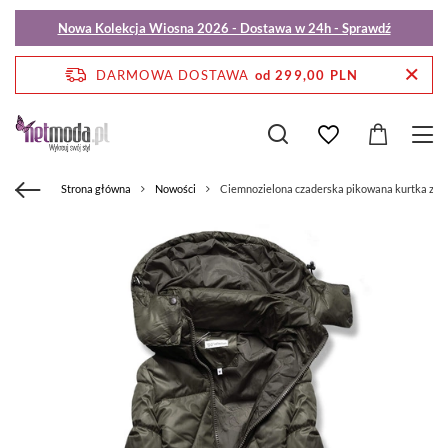
Nowa Kolekcja Wiosna 2026 - Dostawa w 24h - Sprawdź
DARMOWA DOSTAWA
od 299,00 PLN
Strona główna
Nowości
Ciemnozielona czaderska pikowana kurtka z k