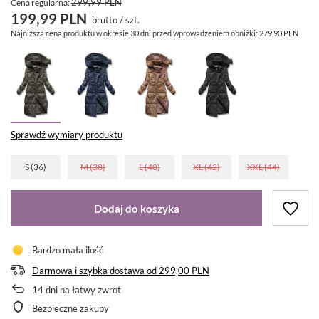
299,99 PLN
Cena regularna:
199,99 PLN
brutto
/
szt.
Najniższa cena produktu w okresie 30 dni przed wprowadzeniem obniżki:
279,90 PLN
Sprawdź wymiary produktu
S (36)
M (38)
L (40)
XL (42)
XXL (44)
Dodaj do koszyka
Bardzo mała ilość
Darmowa i szybka dostawa
od
299,00 PLN
14
dni na łatwy zwrot
Bezpieczne zakupy