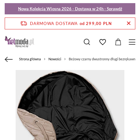
Nowa Kolekcja Wiosna 2026 - Dostawa w 24h - Sprawdź
DARMOWA DOSTAWA
od 299,00 PLN
Strona główna
Nowości
Beżowy czarny dwustronny długi bezrękawnik 