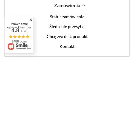
Zamówienia
Status zamówienia
Prawdziwe
Śledzenie przesyłki
opinie klientów
4.8
/ 5.0
Chcę zwrócić produkt
1488 opinii
Kontakt
Konto
Regulaminy
W sklepie prezentujemy ceny brutto (z VAT).
Stawki VAT dla konsumentów z
kraju:
Polska
.