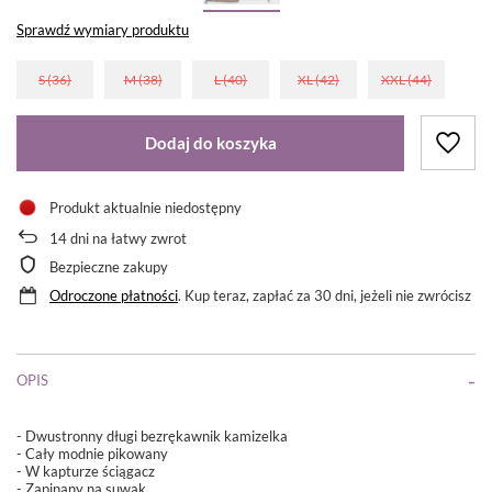
Sprawdź wymiary produktu
S (36)
M (38)
L (40)
XL (42)
XXL (44)
Dodaj do koszyka
Produkt aktualnie niedostępny
14
dni na łatwy zwrot
Bezpieczne zakupy
Odroczone płatności
. Kup teraz, zapłać za 30 dni, jeżeli nie zwrócisz
OPIS
- Dwustronny długi bezrękawnik kamizelka
- Cały modnie pikowany
- W kapturze ściągacz
- Zapinany na suwak