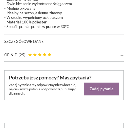
- Dwie kieszenie wykończone ściągaczem
- Modnie pikowany
- Idealny na sezon jesienno-zimowy
- W środku wypełniony ocieplaczem
- Materiał 100% poliester
- Sposób prania:
pranie w pralce w 30°C
SZCZEGÓŁOWE DANE
OPINIE
(25)
Potrzebujesz pomocy? Masz pytania?
Zadaj pytanie a my odpowiemy niezwłocznie,
Zadaj pytanie
najciekawsze pytania i odpowiedzi publikując
dla innych.