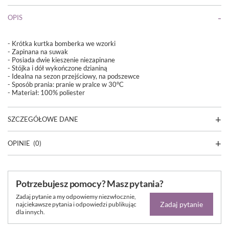
OPIS
- Krótka kurtka bomberka we wzorki
- Zapinana na suwak
- Posiada dwie kieszenie niezapinane
- Stójka i dół wykończone dzianiną
- Idealna na sezon przejściowy, na podszewce
-
Sposób prania: pranie w pralce w 30°C
- Materiał: 100% poliester
SZCZEGÓŁOWE DANE
OPINIE
(0)
Potrzebujesz pomocy? Masz pytania?
Zadaj pytanie a my odpowiemy niezwłocznie,
Zadaj pytanie
najciekawsze pytania i odpowiedzi publikując
dla innych.