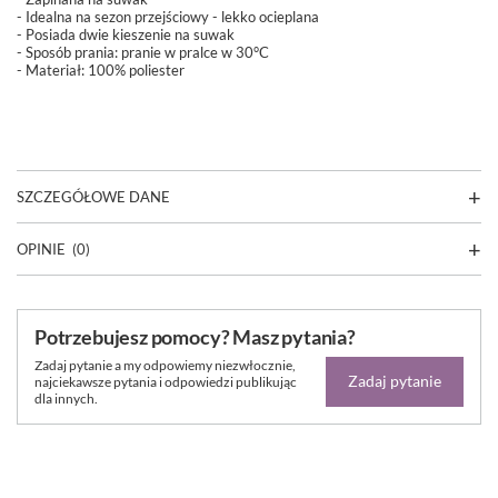
- Idealna na sezon przejściowy - lekko ocieplana
- Posiada dwie kieszenie na suwak
-
Sposób prania: pranie w pralce w 30°C
- Materiał: 100% poliester
SZCZEGÓŁOWE DANE
OPINIE
(0)
Potrzebujesz pomocy? Masz pytania?
Zadaj pytanie a my odpowiemy niezwłocznie,
Zadaj pytanie
najciekawsze pytania i odpowiedzi publikując
dla innych.