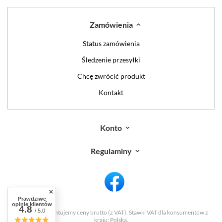
Zamówienia
Status zamówienia
Śledzenie przesyłki
Chcę zwrócić produkt
Kontakt
Konto
Regulaminy
Prawdziwe
opinie klientów
4.8
/ 5.0
W sklepie prezentujemy ceny brutto (z VAT).
Stawki VAT dla konsumentów z
kraju:
Polska
.