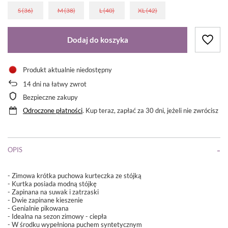
S (36)
M (38)
L (40)
XL (42)
Dodaj do koszyka
Produkt aktualnie niedostępny
14
dni na łatwy zwrot
Bezpieczne zakupy
Odroczone płatności
. Kup teraz, zapłać za 30 dni, jeżeli nie zwrócisz
OPIS
- Zimowa krótka puchowa kurteczka ze stójką
- Kurtka posiada modną stójkę
- Zapinana na suwak i zatrzaski
- Dwie zapinane kieszenie
- Genialnie pikowana
- Idealna na sezon zimowy - ciepła
- W środku wypełniona puchem syntetycznym