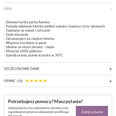
OPIS
- Zimowa kurtka parka futerko
- Posiada odpinane futerko wzdłuż suwaka i kaptura i przy rękawach
- Zapinana na suwak i zatrzaski
- Dwie kieszenie
- Od wewnątrz na ciepłym futerku
- Wiązana troczkiem w pasie
- Idealna na sezon zimowy - ciepła
- Materiał 100% poliester
- Sposób prania: pranie w pralce w 30°C
SZCZEGÓŁOWE DANE
OPINIE
(16)
Potrzebujesz pomocy? Masz pytania?
Zadaj pytanie a my odpowiemy niezwłocznie,
Zadaj pytanie
najciekawsze pytania i odpowiedzi publikując
dla innych.