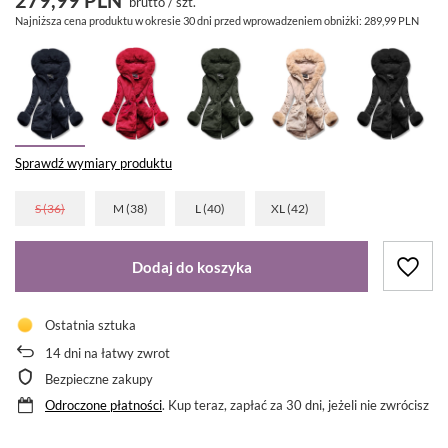
brutto
/
szt.
Najniższa cena produktu w okresie 30 dni przed wprowadzeniem obniżki:
289,99 PLN
Sprawdź wymiary produktu
S (36)
M (38)
L (40)
XL (42)
Dodaj do koszyka
Ostatnia sztuka
14
dni na łatwy zwrot
Bezpieczne zakupy
Odroczone płatności
. Kup teraz, zapłać za 30 dni, jeżeli nie zwrócisz